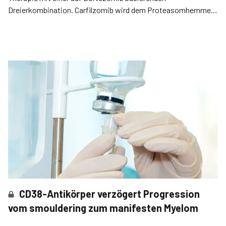
Dreierkombination. Carfilzomib wird dem Proteasomhemmer
wohl erst einmal nicht den Rang streitig machen.
CD38-Antikörper verzögert Progression
vom smouldering zum manifesten Myelom