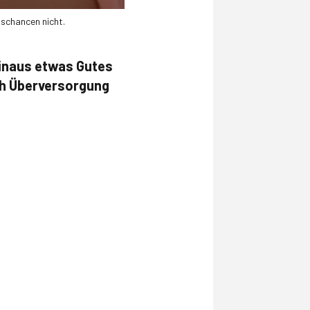
gschancen nicht.
hinaus etwas Gutes
och Überversorgung