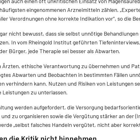
igen auch einen oft unkritischen Einsatz von Magensäureb
 häufigsten eingenommenen Arzneimitteln zählen. „Expert
aller Verordnungen ohne korrekte Indikation vor“, so die B
gar nicht bewusst, dass sie selbst unnötige Behandlungen 
zen. In vom Rheingold Institut geführten Tiefeninterviews
der Bürger, jede Therapie sei besser als Abwarten.
on Ärzten, ethische Verantwortung zu übernehmen und Pat
egtes Abwarten und Beobachten in bestimmten Fällen unnö
 verhindern kann. Nutzen und Risiken von Leistungen sei
e Leistungen zu unterlassen.
altung werden aufgefordert, die Versorgung bedarfsorienti
und zu organisieren sowie die Vergütung stärker an der (I
erde „selbst falsches Handeln vergütet, nicht aber korrek
en die Kritik nicht hinnehmen