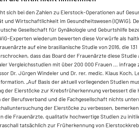
eht sich bei den Zahlen zu Eierstock-Operationen auf Ges
ität und Wirtschaftlichkeit im Gesundheitswesen (IQWiG). D
utsche Gesellschaft für Gynäkologie und Geburtshilfe bez
QWiG-Experten wiederum bewerten diese Vorwürfe als haltl
rauenärzte auf eine brasilianische Studie von 2016, die 131
 erschrocken, dass das Board der Frauenärzte diese Studie
ler Vergleichsstudien mit über 200 000 Frauen ... infrage 
sor Dr. Jürgen Windeler und Dr. rer. medic. Klaus Koch, L
formation. „Auf Basis der aktuell vorliegenden Studien mu
ng der Eierstöcke zur Krebsfrüherkennung verbessert die
en der Berufsverband und die Fachgesellschaft nichts unt
challuntersuchung der Eierstöcke zu verbessen, bemerken
 die Frauenärzte, qualitativ hochwertige Studien zu initi
aschall tatsächlich zur Früherkennung von Eierstockkrebs 