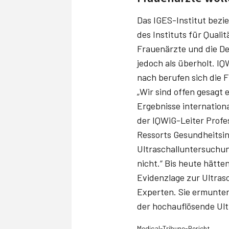
Das IGES-Institut bezi
des Instituts für Qual
Frauenärzte und die De
jedoch als überholt. I
nach berufen sich die F
„Wir sind offen gesagt
Ergebnisse internationa
der IQWiG-Leiter Profes
Ressorts Gesundheitsin
Ultraschalluntersuchu
nicht.“ Bis heute hätt
Evidenzlage zur Ultras
Experten. Sie ermuntern
der hochauflösende Ultr
Medical-Tribune-Bericht