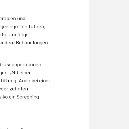
erapien und
geeingriffen führen,
uts. Unnötige
r andere Behandlungen
lddrüsenoperationen
en. „Mit einer
tiftung. Auch bei einer
jeder zehnten
siko ein Screening