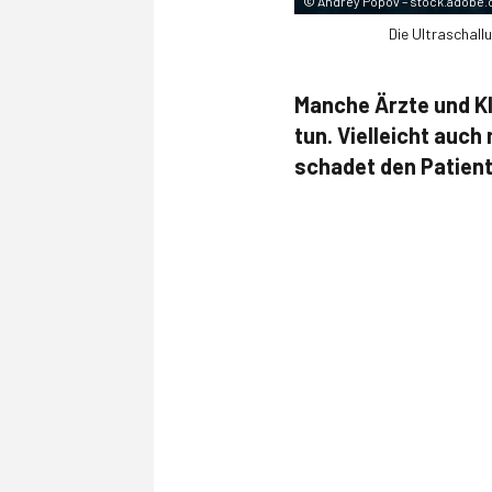
©
Andrey Popov – stock.adobe
Die Ultraschall
Manche Ärzte und Kl
tun. Vielleicht auc
schadet den Patient