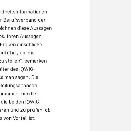
undheitsinformationen
er Berufsverband der
eichnen diese Aussagen
os. Ihren Aussagen
 Frauen einschließe.
 anführt, um die
zu stellen“, bemerken
eiter des IQWiG-
ss man sagen: Die
 Heilungschancen
ernommen, um die
 die beiden IQWiG-
ieren und zu prüfen, ob
von Vorteil ist.