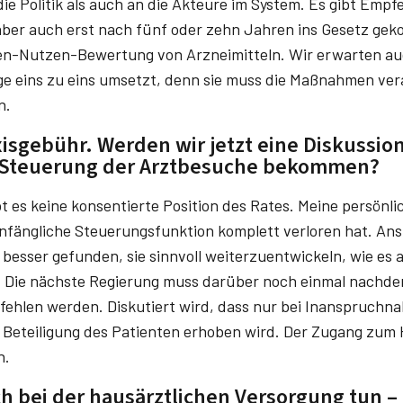
die Politik als auch an die Akteure im System. Es gibt Empf
aber auch erst nach fünf oder zehn Jahren ins Gesetz ge
ten-Nutzen-Bewertung von Arzneimitteln. Wir erwarten auc
äge eins zu eins umsetzt, denn sie muss die Maßnahmen ve
n.
isgebühr. Werden wir jetzt eine Diskussio
 Steuerung der Arztbesuche bekommen?
t es keine konsentierte Position des Rates. Meine persönli
nfängliche Steuerungsfunktion komplett verloren hat. Anst
 besser gefunden, sie sinnvoll weiterzuentwickeln, wie es 
t. Die nächste Regierung muss darüber noch einmal nachde
fehlen werden. Diskutiert wird, dass nur bei Inanspruch
 Beteiligung des Patienten erhoben wird. Der Zugang zum
h.
 bei der hausärztlichen Versorgung tun – m