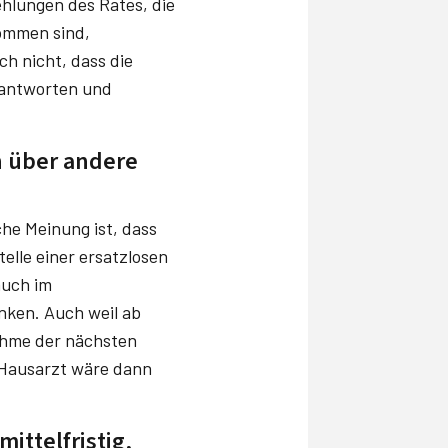
ehlungen des Rates, die
kommen sind,
h nicht, dass die
rantworten und
n über andere
che Meinung ist, dass
elle einer ersatzlosen
auch im
nken. Auch weil ab
nahme der nächsten
 Hausarzt wäre dann
ittelfristig,