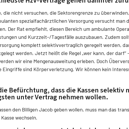
hiedste HzV-Verträge gehen dahinter zurü
, die nicht versuchen, die Sektorengrenze zu überwinden, 
bulanten spezialfachärztlichen Versorgung versucht man 
n. Der Rat empfiehlt, diesen Bereich um ambulante Opera
stungen und Kurzzeit-/Tagesfälle auszubauen. Zudem soll
ersorgung komplett selektivvertraglich geregelt werden, d
tgelegt werden. Jetzt heißt die Regel „wer kann, der darf“ 
, werden wir eine Mengenausweitung erleben. Doch Überver
e Eingriffe sind Körperverletzung. Wir können kein Interes
die Befürchtung, dass die Kassen selektiv n
igsten unter Vertrag nehmen wollen.
sen den Billigen Jacob geben wollen, muss man das tran
 Kasse wechseln.