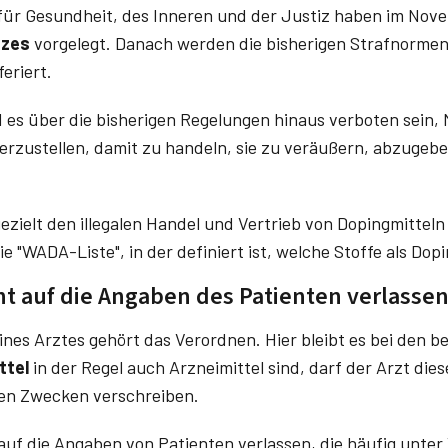
für Gesundheit, des Inneren und der Justiz haben im No
tzes
vorgelegt. Danach werden die bisherigen Strafnorm
eriert.
d es über die bisherigen Regelungen hinaus verboten sein,
herzustellen, damit zu handeln, sie zu veräußern, abzugeb
gezielt den illegalen Handel und Vertrieb von Dopingmitteln
"WADA-Liste", in der definiert ist, welche Stoffe als Dopi
cht auf die Angaben des Patienten verlasse
nes Arztes gehört das Verordnen. Hier bleibt es bei den 
ttel
in der Regel auch Arzneimittel sind, darf der Arzt die
ten Zwecken verschreiben.
t auf die Angaben von Patienten verlassen, die häufig unt