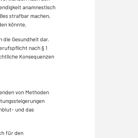
endigkeit anamnes­tisch
oßes strafbar machen,
den könnte.
in die Gesundheit dar.
rufspflicht nach § 1
echtliche Konsequenzen
wenden von Methoden
istungssteigerungen
nblut- und das
ch für den