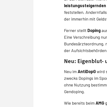
leistungssteigernden
feststellen. Andernfal
der immerhin mit Gelds
Ferner stellt
Doping
aus
Eine Verschreibung nur
Bundesärzteordnung, n
der Aufsichtsbehörden 
Neu: Eigenblut- 
Neu im
AntiDopG
wird 
zwecks Dopings im Sport
ohne Nutzung bestimmt
Gendoping.
Wie bereits beim
AMG
g