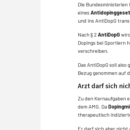
Die Bundesministerien 
eines
Antidopinggese
und ins AntiDopG transf
Nach § 2
AntiDopG
wir
Dopings bei Sportlern 
verschreiben.
Das AntiDopG soll also 
Bezug genommen auf die 
Arzt darf sich ni
Zu den Kernaufgaben ei
dem AMG. Da
Dopingmi
therapeutisch indizier
Er darf sich aber nich