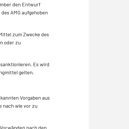
vember den Entwurf
en des AMG aufgehoben
 Mittel zum Zwecke des
en oder zu
 sanktionieren. Es wird
ngmittel gelten.
n
bekannten Vorgaben aus
se nach wie vor zu
er Vorwänden nach den