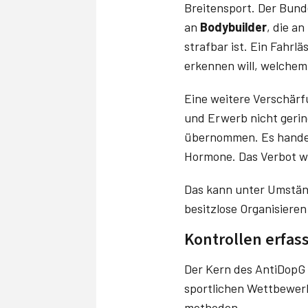
Breitensport. Der Bund
an
Bodybuilder
, die a
strafbar ist. Ein Fahrl
erkennen will, welchem
Eine weitere Verschärf
und Erwerb nicht geri
übernommen. Es handelt 
Hormone. Das Verbot wi
Das kann unter Umstän
besitzlose Organisiere
Kontrollen erfas
Der Kern des AntiDopG w
sportlichen Wettbewerb
methoden.