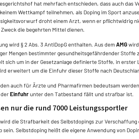
esgerichtshof hat mehrfach entschieden, dass auch das V
n keinem Wettkampf teilnehmen, als Doping im Sport anzu
ässigkeitsvorwurf droht einem Arzt, wenn er pflichtwidrig n
 Zweck die begehrten Mittel dienen.
ung wird § 2 Abs. 3 AntiDopG enthalten. Aus dem
AMG
wird
nger Mengen bestimmter gesundheitsgefährdender Stoffe 
sich um in der Gesetzanlage definierte Stoffe, in erster 
rd erweitert um die Einfuhr dieser Stoffe nach Deutschla
den auch für Ärzte und Pharmafirmen bedeutsam werden, 
n der
Einfuhr
unter den Tatbestand fällt und strafbar ist.
sen nur die rund 7000 Leistungssportler
ird die Strafbarkeit des Selbstdopings zur Verschaffung e
 sein. Selbstdoping heißt die eigene Anwendung von Dopi