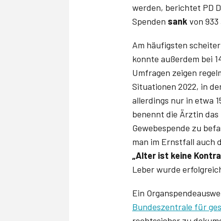
werden, berichtet PD D
Spenden
sank
von 933 
Am häufigsten scheiter
konnte außerdem bei 14
Umfragen zeigen regel
Situationen 2022, in d
allerdings nur in etwa 1
benennt die Ärztin das 
Gewebespende zu befas
man im Ernstfall auch d
„Alter ist keine Kontr
Leber wurde erfolgreich
Ein Organspendeausweis
Bundeszentrale für ges
rechtssicher zu dokume