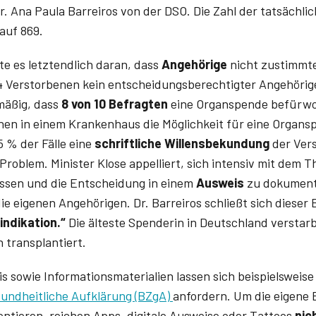
r. Ana Paula Barreiros von der DSO. Die Zahl der tatsächli
auf 869.
te es letztendlich daran, dass
Angehörige
nicht zustimmte
 Verstorbenen kein entscheidungsberechtigter Angehöriger
mäßig, dass
8 von 10 Befragten
eine Organspende befürwor
enen in einem Krankenhaus die Möglichkeit für eine Organs
5 % der Fälle eine
schriftliche Willensbekundung
der Vers
Problem. Minister Klose appelliert, sich intensiv mit dem
sen und die Entscheidung in einem
Ausweis
zu dokumenti
ie eigenen Angehörigen. Dr. ­Barreiros schließt sich dieser 
aindikation.“
Die älteste Spenderin in Deutschland verstarb
 transplantiert.
 sowie Informationsmaterialien lassen sich beispielsweis
undheitliche Aufklärung (BZgA)
anfordern. Um die eigene
ntieren, reichen Apps, digitale Ausweise oder Tattoos
nic