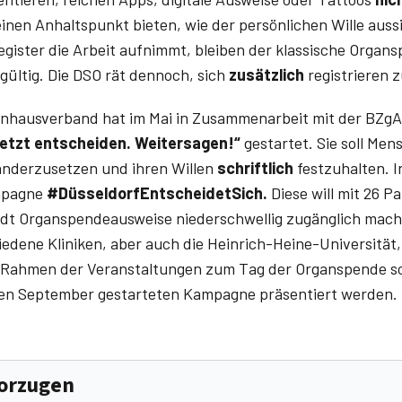
einen Anhaltspunkt bieten, wie der persönlichen Wille aus
gister die Arbeit aufnimmt, bleiben der klassische Organ
ültig. Die DSO rät dennoch, sich
zusätzlich
registrieren z
nhausverband hat im Mai in Zusammenarbeit mit der BZgA d
tzt entscheiden. Weitersagen!“
gestartet. Sie soll Men
nderzusetzen und ihren Willen
schriftlich
festzuhalten. I
pagne ­
#DüsseldorfEntscheidetSich.
Diese will mit 26 P
adt Organspendeausweise niederschwellig zugänglich mache
iedene Kliniken, aber auch die Heinrich-Heine-Universität
 Rahmen der Veranstaltungen zum Tag der Organspende so
zten September gestarteten Kampagne präsentiert werden.
vorzugen