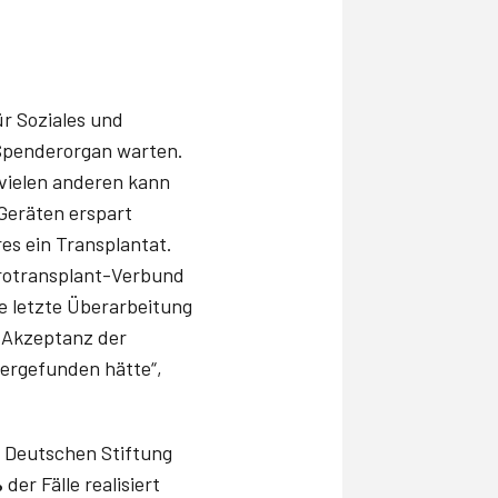
für Soziales und
Spenderorgan warten.
vielen anderen kann
Geräten erspart
res ein Transplantat.
urotransplant-Verbund
ie letzte Überarbeitung
e Akzeptanz der
dergefunden hätte“,
 Deutschen Stiftung
%
der Fälle realisiert