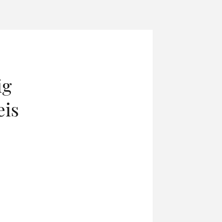
ig
is