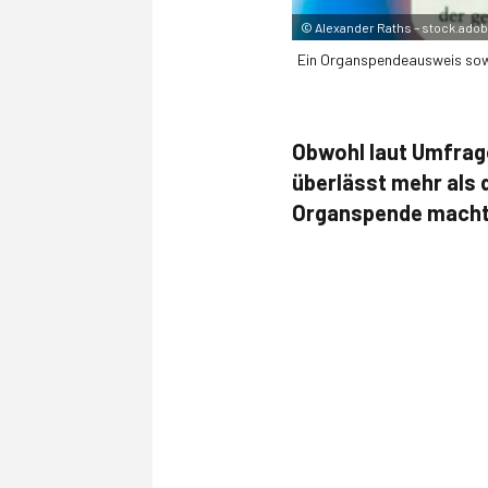
©
Alexander Raths – stock.ado
Ein Organspendeausweis sowie
Obwohl laut Umfrage
überlässt mehr als 
Organspende macht 