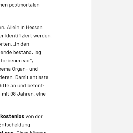
chen postmortalen
n. Allein in Hessen
 identifiziert werden.
ten. „In den
pende bestand, lag
torbenen vor“,
 Thema Organ- und
eren. Damit entlaste
Bitte an und betont:
 mit 98 Jahren, eine
e
kostenlos
von der
 Entscheidung
ht aus.
Diese können