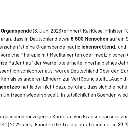
Organspende
(3. Juni 2023) erinnert Kai ­Klose, Minister 
 daran, dass in Deutschland etwa
8.500 Menschen
auf ein 
enschen ist eine Organspende häufig
lebensrettend,
und 
sikoreiche Therapie mit Medikamenten oder medizinischen 
nte
Patient auf der Warteliste erhalte innerhalb eines Jah
wesentlich schlechter aus, würde Deutschland über den E
lten als es anderen Ländern zur Verfügung stellt. „Auch d
gesetzes
hat leider nicht dazu geführt, dass sich die hoh
in Umfragen wiederspiegelt, in tatsächlichen Spenden wie
 organspendebezogenen Kontakte von Krankenhäusern zur
DSO) 2022 stieg, konnten die Transplantationen nur in
27 