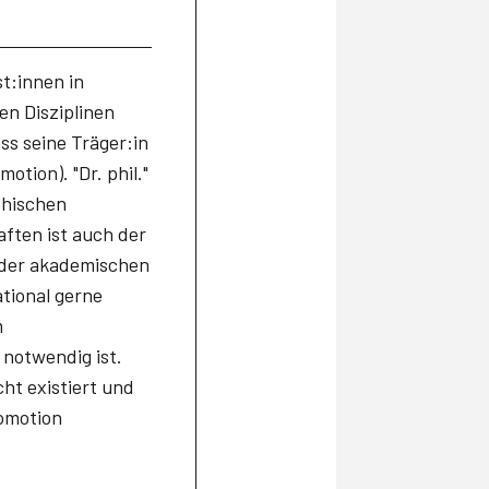
st:innen in
en Disziplinen
ss seine Träger:in
otion). "Dr. phil."
ophischen
aften ist auch der
f der akademischen
ational gerne
m
 notwendig ist.
cht existiert und
romotion