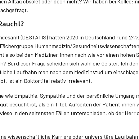
chen Alltag obsolet oder doch nicht? Wir haben bei Kolleg:i
nachgefragt.
 Rauch!?
undesamt (DESTATIS) hatten 2020 in Deutschland rund 24
er Fächergruppe Humanmedizin/Gesundheitswissenschaften 
 also bei den Mediziner:innen nach wie vor einen hohen S
h? Bei dieser Frage scheiden sich wohl die Geister. Ich d
ufliche Laufbahn man nach dem Medizinstudium einschlage
, ist ein Doktortitel relativ irrelevant.
ge wie Empathie, Sympathie und der persönliche Umgang m
 gut besucht ist, als ein Titel. Aufseiten der Patient:inne
ieso in den seltensten Fällen unterschieden, ob der Herr 
eine wissenschaftliche Karriere oder universitäre Laufbahn