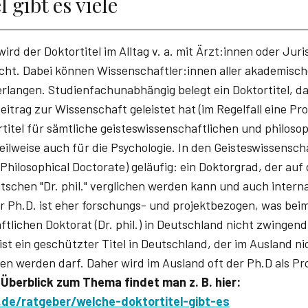
 gibt es viele
rd der Doktortitel im Alltag v. a. mit Ärzt:innen oder Juri
ht. Dabei können Wissenschaftler:innen aller akademisch
erlangen. Studienfachunabhängig belegt ein Doktortitel, da
eitrag zur Wissenschaft geleistet hat (im Regelfall eine Prom
ortitel für sämtliche geisteswissenschaftlichen und philos
eilweise auch für die Psychologie. In den Geisteswissensch
(Philosophical Doctorate) geläufig: ein Doktorgrad, der au
tschen "Dr. phil." verglichen werden kann und auch intern
r Ph.D. ist eher forschungs- und projektbezogen, was bei
tlichen Doktorat (Dr. phil.) in Deutschland nicht zwingend
 ist ein geschützter Titel in Deutschland, der im Ausland ni
en werden darf. Daher wird im Ausland oft der Ph.D als P
Überblick zum Thema findet man z. B. hier:
e/ratgeber/welche-doktortitel-gibt-es