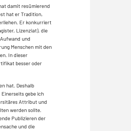
h hat damit resümierend
st hat er Tradition,
rliehen. Er konkurriert
ster, Lizenziat), die
n, Aufwand und
erung Menschen mit den
n. In dieser
tifikat besser oder
fen hat. Deshalb
 Einerseits gebe ich
ersitäres Attribut und
ten werden sollte.
gende Publizieren der
bensache und die