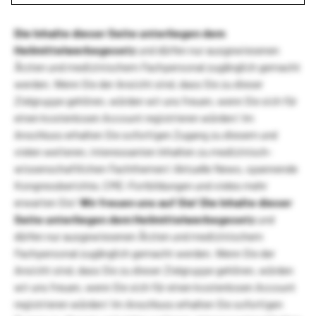
Die Inhalte dieser Seite unterliegen dem
Heilmittelwerbegesetz
und dürfen nur ausgewiesenen
Ärzten und medizinischem Fachpersonal zugänglich gemacht
werden. Wenn Sie der Ansicht sind, dass Sie zu dieser
Zielgruppe gehören, würden wir uns freuen, wenn Sie sich für
einen kostenlosen Account registrieren würden! Im
Anschluss erhalten Sie sofortigen Zugang zu diesem und
vielen weiteren, interessanten Inhalten zu medizinisch-
wissenschaftlichen Fachthemen! Aktuelle News, spannende
Kongressberichte, CME-Fortbildungen und vieles mehr
erwarten Sie!
Wir freuen uns auf Sie!
Die Inhalte dieser
Seite unterliegen dem Heilmittelwerbegesetz
und
dürfen nur ausgewiesenen Ärzten und medizinischem
Fachpersonal zugänglich gemacht werden. Wenn Sie der
Ansicht sind, dass Sie zu dieser Zielgruppe gehören, würden
wir uns freuen, wenn Sie sich für einen kostenlosen Account
registrieren würden! Im Anschluss erhalten Sie sofortigen