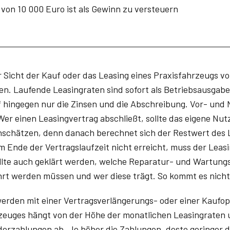
 von 10 000 Euro ist als Gewinn zu versteuern
r Sicht der Kauf oder das Leasing eines Praxisfahrzeugs vor
den. Laufende Leasingraten sind sofort als Betriebsausgabe
 hingegen nur die Zinsen und die Abschreibung. Vor- und N
Wer einen Leasingvertrag abschließt, sollte das eigene Nu
einschätzen, denn danach berechnet sich der Restwert des
m Ende der Vertragslaufzeit nicht erreicht, muss der Leas
ollte auch geklärt werden, welche Reparatur- und Wartun
rt werden müssen und wer diese trägt. So kommt es nicht 
werden mit einer Vertragsverlängerungs- oder einer Kaufop
zeuges hängt von der Höhe der monatlichen Leasingraten 
derzahlungen ab. Je höher die Zahlungen, desto geringer 