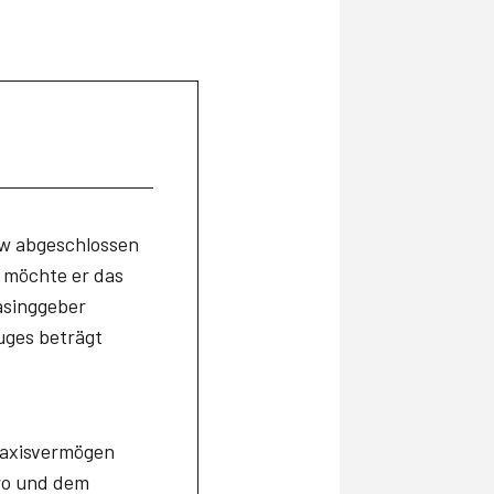
kw abgeschlossen
t möchte er das
asinggeber
uges beträgt
raxisvermögen
ro und dem