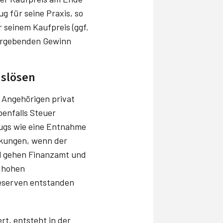
g für seine Praxis, so
 seinem Kaufpreis (ggf.
 ergebenden Gewinn
uslösen
n Angehörigen privat
benfalls Steuer
eugs wie eine Entnahme
rkungen, wenn der
ll gehen Finanzamt und
e hohen
Reserven entstanden
t, entsteht in der