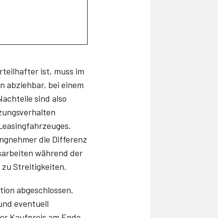
teilhafter ist, muss im
n abziehbar, bei einem
achteile sind also
tzungsverhalten
 Leasingfahrzeuges.
ingnehmer die Differenz
gsarbeiten während der
zu Streitigkeiten.
tion abgeschlossen.
und eventuell
der Kaufpreis am Ende