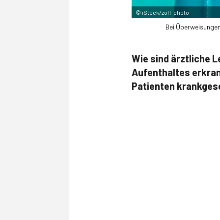
©
iStock/zoff-photo
Bei Überweisungen 
Wie sind ärztliche 
Aufenthaltes erkra
Patienten krankges