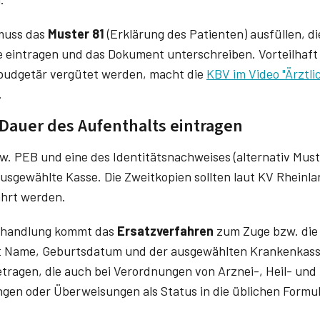
muss das
Muster 81
(Erklärung des Patienten) ausfüllen, d
eintragen und das Dokument unterschreiben. Vorteilhaft f
abudgetär vergütet werden, macht die
KBV im Video "Ärztli
.
 Dauer des Aufenthalts eintragen
. PEB und eine des Identitätsnachweises (alternativ Mus­te
ausgewählte Kasse. Die Zweitkopien sollten laut KV Rheinl
ahrt werden.
ehandlung kommt das
Ersatzverfahren
zum Zuge bzw. die 
 Name, Geburtsdatum und der ausgewählten Krankenkasse
etragen, die auch bei Verordnungen von Arznei-, Heil- und H
en oder Überweisungen als Status in die üblichen Formul