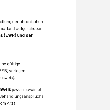
andlung der chronischen
eimatland aufgeschoben
s (EWR) und der
ine gültige
PEB) vorlegen.
usweis).
chweis
jeweils zweimal
s Behandlungsanspruchs
vom Arzt