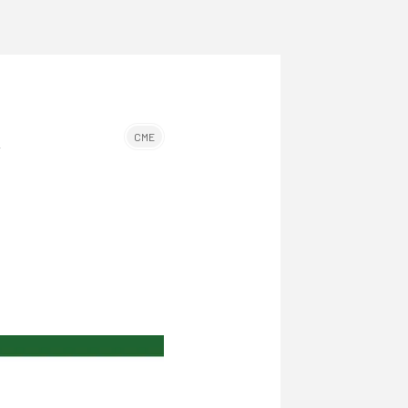
n
CME