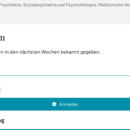
Psychiatrie, Sozialpsychiatrie und Psychotherapie, Medizinische 
en
en in den nächsten Wochen bekannt gegeben.
g
Anmelden
ng