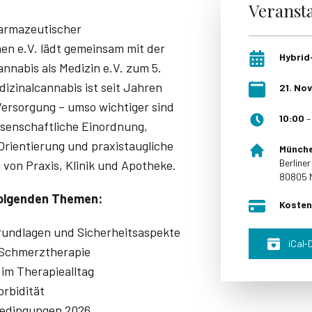
Veranst
armazeutischer
n e.V. lädt gemeinsam mit der
Hybrid
nnabis als Medizin e.V. zum 5.
izinalcannabis ist seit Jahren
21
.
Nov
Versorgung – umso wichtiger sind
10:00
issenschaftliche Einordnung,
 Orientierung und praxistaugliche
Münche
Berline
von Praxis, Klinik und Apotheke.
80805
folgenden Themen:
Kosten
undlagen und Sicherheitsaspekte
iCal‑
 Schmerztherapie
im Therapiealltag
orbidität
edingungen 2026