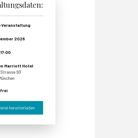
altungsdaten:
-Veranstaltung
ember
2026
–
17:00
n Marriott Hotel
r Strasse 93
München
frei
Datei herunterladen