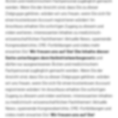
Ärzten und medizinischem Fachpersonal zugänglich gemacht
werden. Wenn Sie der Ansicht sind, dass Sie zu dieser
Zielgruppe gehören, würden wir uns freuen, wenn Sie sich für
einen kostenlosen Account registrieren würden! Im
Anschluss erhalten Sie sofortigen Zugang zu diesem und
vielen weiteren, interessanten Inhalten zu medizinisch-
wissenschaftlichen Fachthemen! Aktuelle News, spannende
Kongressberichte, CME-Fortbildungen und vieles mehr
erwarten Sie!
Wir freuen uns auf Sie!
Die Inhalte dieser
Seite unterliegen dem Heilmittelwerbegesetz
und
dürfen nur ausgewiesenen Ärzten und medizinischem
Fachpersonal zugänglich gemacht werden. Wenn Sie der
Ansicht sind, dass Sie zu dieser Zielgruppe gehören, würden
wir uns freuen, wenn Sie sich für einen kostenlosen Account
registrieren würden! Im Anschluss erhalten Sie sofortigen
Zugang zu diesem und vielen weiteren, interessanten Inhalten
zu medizinisch-wissenschaftlichen Fachthemen! Aktuelle
News, spannende Kongressberichte, CME-Fortbildungen und
vieles mehr erwarten Sie!
Wir freuen uns auf Sie!