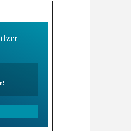
utzer
.
en!