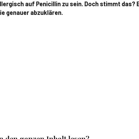
 allergisch auf Penicillin zu sein. Doch stimmt das? 
gie genauer abzuklären.
en den ganzen Inhalt lesen?