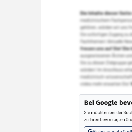
Die Inhalte dieser Sei
medizinischem Fachpersona
gehören, würden wir uns f
Sie sofortigen Zugang zu 
Fachthemen! Aktuelle New
freuen uns auf Sie!
Die 
ausgewiesenen Ärzten und
Sie zu dieser Zielgruppe g
würden! Im Anschluss erhal
medizinisch-wissenschaft
vieles mehr erwarten Sie!
Bei Google be
Sie möchten bei der Suc
zu Ihren bevorzugten Que
Als bevorzugte Quel