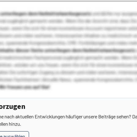
te unterliegen dem Heilmittelwerbegesetz
und dürfen nur ausge
l zugänglich gemacht werden. Wenn Sie der Ansicht sind, dass Sie 
reuen, wenn Sie sich für einen kostenlosen Account registrieren wür
diesem und vielen weiteren, interessanten Inhalten zu medizinisch-
s, spannende Kongressberichte, CME-Fortbildungen und vieles meh
Inhalte dieser Seite unterliegen dem Heilmittelwerbegesetz
 medizinischem Fachpersonal zugänglich gemacht werden. Wenn Sie
ehören, würden wir uns freuen, wenn Sie sich für einen kostenlosen 
ten Sie sofortigen Zugang zu diesem und vielen weiteren, interessa
lichen Fachthemen! Aktuelle News, spannende Kongressberichte, 
Wir freuen uns auf Sie!
vorzugen
he nach aktuellen Entwicklungen häufiger unsere Beiträge sehen? Da
llen hinzu.
le auswählen