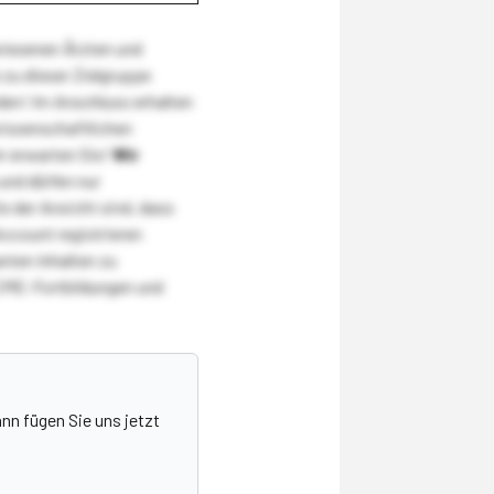
wiesenen Ärzten und
zu dieser Zielgruppe
den! Im Anschluss erhalten
wissenschaftlichen
r erwarten Sie!
Wir
und dürfen nur
 der Ansicht sind, dass
Account registrieren
nten Inhalten zu
CME-Fortbildungen und
nn fügen Sie uns jetzt