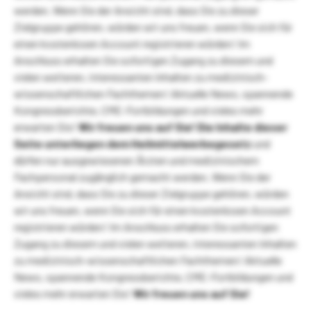
werden. Wenn Sie der Ansicht sind, dass Sie zu dieser
Zielgruppe gehören, würden wir uns freuen, wenn Sie sich für
einen kostenlosen Account registrieren würden! Im
Anschluss erhalten Sie sofortigen Zugang zu diesem und
vielen weiteren, interessanten Inhalten zu medizinisch-
wissenschaftlichen Fachthemen! Aktuelle News, spannende
Kongressberichte, CME-Fortbildungen und vieles mehr
erwarten Sie!
Wir freuen uns auf Sie!
Die Inhalte dieser
Seite unterliegen dem Heilmittelwerbegesetz
und
dürfen nur ausgewiesenen Ärzten und medizinischem
Fachpersonal zugänglich gemacht werden. Wenn Sie der
Ansicht sind, dass Sie zu dieser Zielgruppe gehören, würden
wir uns freuen, wenn Sie sich für einen kostenlosen Account
registrieren würden! Im Anschluss erhalten Sie sofortigen
Zugang zu diesem und vielen weiteren, interessanten Inhalten
zu medizinisch-wissenschaftlichen Fachthemen! Aktuelle
News, spannende Kongressberichte, CME-Fortbildungen und
vieles mehr erwarten Sie!
Wir freuen uns auf Sie!