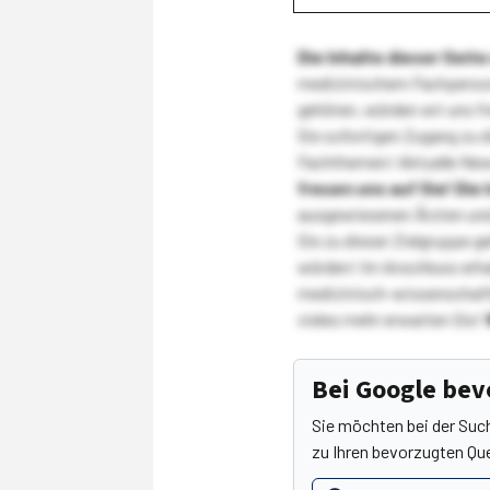
Die Inhalte dieser Sei
medizinischem Fachpersona
gehören, würden wir uns f
Sie sofortigen Zugang zu 
Fachthemen! Aktuelle New
freuen uns auf Sie!
Die 
ausgewiesenen Ärzten und
Sie zu dieser Zielgruppe g
würden! Im Anschluss erhal
medizinisch-wissenschaft
vieles mehr erwarten Sie!
Bei Google be
Sie möchten bei der Suc
zu Ihren bevorzugten Que