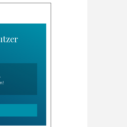
utzer
.
en!