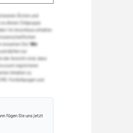
wiesenen Ärzten und
zu dieser Zielgruppe
den! Im Anschluss erhalten
wissenschaftlichen
r erwarten Sie!
Wir
und dürfen nur
 der Ansicht sind, dass
Account registrieren
nten Inhalten zu
CME-Fortbildungen und
nn fügen Sie uns jetzt