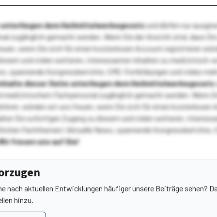
te unterliegen dem Heilmittelwerbegesetz
und dürfen nur ausge
l zugänglich gemacht werden. Wenn Sie der Ansicht sind, dass Sie 
reuen, wenn Sie sich für einen kostenlosen Account registrieren wür
diesem und vielen weiteren, interessanten Inhalten zu medizinisch-
s, spannende Kongressberichte, CME-Fortbildungen und vieles meh
Inhalte dieser Seite unterliegen dem Heilmittelwerbegesetz
 medizinischem Fachpersonal zugänglich gemacht werden. Wenn Sie
ehören, würden wir uns freuen, wenn Sie sich für einen kostenlosen 
ten Sie sofortigen Zugang zu diesem und vielen weiteren, interessa
lichen Fachthemen! Aktuelle News, spannende Kongressberichte, 
Wir freuen uns auf Sie!
vorzugen
he nach aktuellen Entwicklungen häufiger unsere Beiträge sehen? Da
llen hinzu.