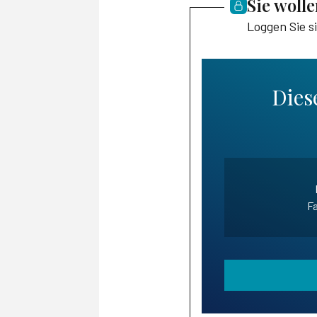
Sie woll
Loggen Sie s
Diese
Fa