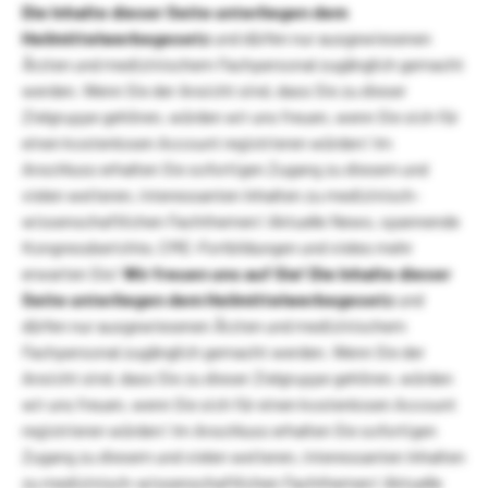
Die Inhalte dieser Seite unterliegen dem
Heilmittelwerbegesetz
und dürfen nur ausgewiesenen
Ärzten und medizinischem Fachpersonal zugänglich gemacht
werden. Wenn Sie der Ansicht sind, dass Sie zu dieser
Zielgruppe gehören, würden wir uns freuen, wenn Sie sich für
einen kostenlosen Account registrieren würden! Im
Anschluss erhalten Sie sofortigen Zugang zu diesem und
vielen weiteren, interessanten Inhalten zu medizinisch-
wissenschaftlichen Fachthemen! Aktuelle News, spannende
Kongressberichte, CME-Fortbildungen und vieles mehr
erwarten Sie!
Wir freuen uns auf Sie!
Die Inhalte dieser
Seite unterliegen dem Heilmittelwerbegesetz
und
dürfen nur ausgewiesenen Ärzten und medizinischem
Fachpersonal zugänglich gemacht werden. Wenn Sie der
Ansicht sind, dass Sie zu dieser Zielgruppe gehören, würden
wir uns freuen, wenn Sie sich für einen kostenlosen Account
registrieren würden! Im Anschluss erhalten Sie sofortigen
Zugang zu diesem und vielen weiteren, interessanten Inhalten
zu medizinisch-wissenschaftlichen Fachthemen! Aktuelle