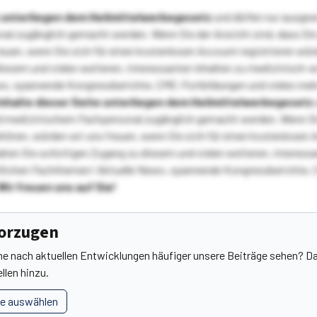
te unterliegen dem Heilmittelwerbegesetz
und dürfen nur ausge
l zugänglich gemacht werden. Wenn Sie der Ansicht sind, dass Sie 
reuen, wenn Sie sich für einen kostenlosen Account registrieren wür
diesem und vielen weiteren, interessanten Inhalten zu medizinisch-
s, spannende Kongressberichte, CME-Fortbildungen und vieles meh
Inhalte dieser Seite unterliegen dem Heilmittelwerbegesetz
 medizinischem Fachpersonal zugänglich gemacht werden. Wenn Sie
ehören, würden wir uns freuen, wenn Sie sich für einen kostenlosen 
ten Sie sofortigen Zugang zu diesem und vielen weiteren, interessa
lichen Fachthemen! Aktuelle News, spannende Kongressberichte, 
Wir freuen uns auf Sie!
vorzugen
he nach aktuellen Entwicklungen häufiger unsere Beiträge sehen? Da
llen hinzu.
le auswählen