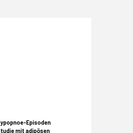
d Hypopnoe-Episoden
Studie mit adipösen