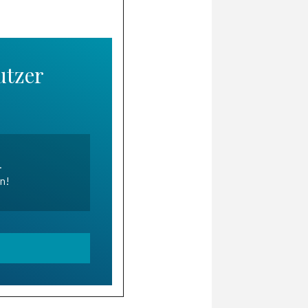
utzer
.
en!