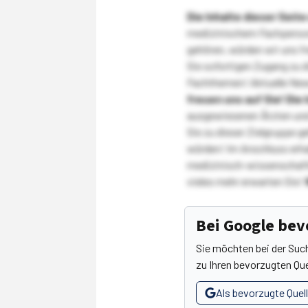
Die Inhalte dieser Sei
medizinischem Fachpersona
gehören, würden wir uns f
Sie sofortigen Zugang zu 
Fachthemen! Aktuelle New
freuen uns auf Sie!
Die 
ausgewiesenen Ärzten und
Sie zu dieser Zielgruppe g
würden! Im Anschluss erhal
medizinisch-wissenschaft
vieles mehr erwarten Sie!
Bei Google be
Sie möchten bei der Suc
zu Ihren bevorzugten Que
Als bevorzugte Quel