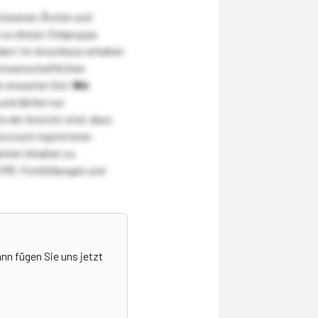
wiesenen Ärzten und
zu dieser Zielgruppe
den! Im Anschluss erhalten
wissenschaftlichen
r erwarten Sie!
Wir
und dürfen nur
 der Ansicht sind, dass
Account registrieren
nten Inhalten zu
CME-Fortbildungen und
nn fügen Sie uns jetzt