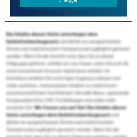
Die Inhalte dieser Seite unterliegen dem
Heilmittelwerbegesetz
und dürfen nur ausgewiesenen
Ärzten und medizinischem Fachpersonal zugänglich gemacht
werden. Wenn Sie der Ansicht sind, dass Sie zu dieser
Zielgruppe gehören, würden wir uns freuen, wenn Sie sich für
einen kostenlosen Account registrieren würden! Im
Anschluss erhalten Sie sofortigen Zugang zu diesem und
vielen weiteren, interessanten Inhalten zu medizinisch-
wissenschaftlichen Fachthemen! Aktuelle News, spannende
Kongressberichte, CME-Fortbildungen und vieles mehr
erwarten Sie!
Wir freuen uns auf Sie!
Die Inhalte dieser
Seite unterliegen dem Heilmittelwerbegesetz
und
dürfen nur ausgewiesenen Ärzten und medizinischem
Fachpersonal zugänglich gemacht werden. Wenn Sie der
Ansicht sind, dass Sie zu dieser Zielgruppe gehören, würden