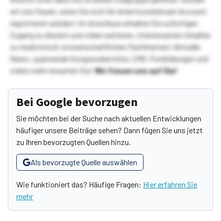
wir uns freuen, wenn Sie sich für einen kostenlosen Account
registrieren würden! Im Anschluss erhalten Sie sofortigen
Zugang zu diesem und vielen weiteren, interessanten Inhalten
zu medizinisch-wissenschaftlichen Fachthemen! Aktuelle
News, spannende Kongressberichte, CME-Fortbildungen und
vieles mehr erwarten Sie!
Wir freuen uns auf Sie!
Bei Google bevorzugen
Sie möchten bei der Suche nach aktuellen Entwicklungen
häufiger unsere Beiträge sehen? Dann fügen Sie uns jetzt
zu Ihren bevorzugten Quellen hinzu.
Als bevorzugte Quelle auswählen
Wie funktioniert das? Häufige Fragen:
Hier erfahren Sie
mehr