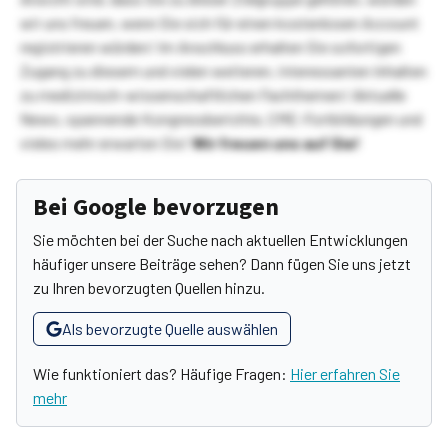
wir uns freuen, wenn Sie sich für einen kostenlosen Account
registrieren würden! Im Anschluss erhalten Sie sofortigen
Zugang zu diesem und vielen weiteren, interessanten Inhalten
zu medizinisch-wissenschaftlichen Fachthemen! Aktuelle
News, spannende Kongressberichte, CME-Fortbildungen und
vieles mehr erwarten Sie!
Wir freuen uns auf Sie!
Bei Google bevorzugen
Sie möchten bei der Suche nach aktuellen Entwicklungen
häufiger unsere Beiträge sehen? Dann fügen Sie uns jetzt
zu Ihren bevorzugten Quellen hinzu.
Als bevorzugte Quelle auswählen
Wie funktioniert das? Häufige Fragen:
Hier erfahren Sie
mehr