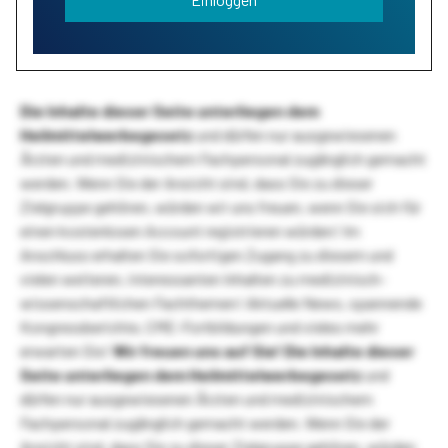
Die Inhalte dieser Seite unterliegen dem
Heilmittelwerbegesetz
und dürfen nur ausgewiesenen
Ärzten und medizinischem Fachpersonal zugänglich gemacht
werden. Wenn Sie der Ansicht sind, dass Sie zu dieser
Zielgruppe gehören, würden wir uns freuen, wenn Sie sich für
einen kostenlosen Account registrieren würden! Im
Anschluss erhalten Sie sofortigen Zugang zu diesem und
vielen weiteren, interessanten Inhalten zu medizinisch-
wissenschaftlichen Fachthemen! Aktuelle News, spannende
Kongressberichte, CME-Fortbildungen und vieles mehr
erwarten Sie!
Wir freuen uns auf Sie!
Die Inhalte dieser
Seite unterliegen dem Heilmittelwerbegesetz
und
dürfen nur ausgewiesenen Ärzten und medizinischem
Fachpersonal zugänglich gemacht werden. Wenn Sie der
Ansicht sind, dass Sie zu dieser Zielgruppe gehören, würden