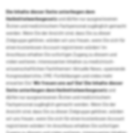
Die Inhalte dieser Seite unterliegen dem
Heilmittelwerbegesetz
und dürfen nur ausgewiesenen
Ärzten und medizinischem Fachpersonal zugänglich gemacht
werden. Wenn Sie der Ansicht sind, dass Sie zu dieser
Zielgruppe gehören, würden wir uns freuen, wenn Sie sich für
einen kostenlosen Account registrieren würden! Im
Anschluss erhalten Sie sofortigen Zugang zu diesem und
vielen weiteren, interessanten Inhalten zu medizinisch-
wissenschaftlichen Fachthemen! Aktuelle News, spannende
Kongressberichte, CME-Fortbildungen und vieles mehr
erwarten Sie!
Wir freuen uns auf Sie!
Die Inhalte dieser
Seite unterliegen dem Heilmittelwerbegesetz
und
dürfen nur ausgewiesenen Ärzten und medizinischem
Fachpersonal zugänglich gemacht werden. Wenn Sie der
Ansicht sind, dass Sie zu dieser Zielgruppe gehören, würden
wir uns freuen, wenn Sie sich für einen kostenlosen Account
registrieren würden! Im Anschluss erhalten Sie sofortigen
Zugang zu diesem und vielen weiteren, interessanten Inhalten