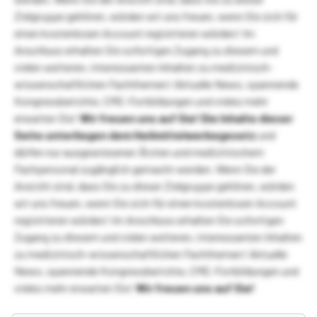
Zielgruppe gehören, würden wir uns freuen, wenn Sie sich für
einen kostenlosen Account registrieren würden! Im
Anschluss erhalten Sie sofortigen Zugang zu diesem und
vielen weiteren, interessanten Inhalten zu medizinisch-
wissenschaftlichen Fachthemen! Aktuelle News, spannende
Kongressberichte, CME-Fortbildungen und vieles mehr
erwarten Sie!
Wir freuen uns auf Sie!
Die Inhalte dieser
Seite unterliegen dem Heilmittelwerbegesetz
und
dürfen nur ausgewiesenen Ärzten und medizinischem
Fachpersonal zugänglich gemacht werden. Wenn Sie der
Ansicht sind, dass Sie zu dieser Zielgruppe gehören, würden
wir uns freuen, wenn Sie sich für einen kostenlosen Account
registrieren würden! Im Anschluss erhalten Sie sofortigen
Zugang zu diesem und vielen weiteren, interessanten Inhalten
zu medizinisch-wissenschaftlichen Fachthemen! Aktuelle
News, spannende Kongressberichte, CME-Fortbildungen und
vieles mehr erwarten Sie!
Wir freuen uns auf Sie!