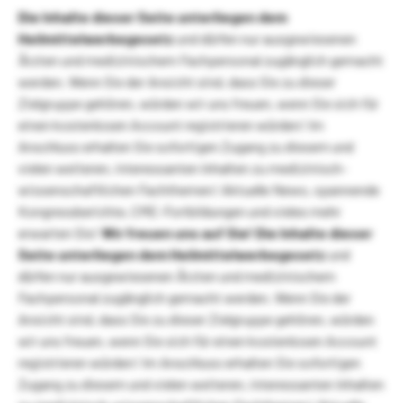
Die Inhalte dieser Seite unterliegen dem
Heilmittelwerbegesetz
und dürfen nur ausgewiesenen
Ärzten und medizinischem Fachpersonal zugänglich gemacht
werden. Wenn Sie der Ansicht sind, dass Sie zu dieser
Zielgruppe gehören, würden wir uns freuen, wenn Sie sich für
einen kostenlosen Account registrieren würden! Im
Anschluss erhalten Sie sofortigen Zugang zu diesem und
vielen weiteren, interessanten Inhalten zu medizinisch-
wissenschaftlichen Fachthemen! Aktuelle News, spannende
Kongressberichte, CME-Fortbildungen und vieles mehr
erwarten Sie!
Wir freuen uns auf Sie!
Die Inhalte dieser
Seite unterliegen dem Heilmittelwerbegesetz
und
dürfen nur ausgewiesenen Ärzten und medizinischem
Fachpersonal zugänglich gemacht werden. Wenn Sie der
Ansicht sind, dass Sie zu dieser Zielgruppe gehören, würden
wir uns freuen, wenn Sie sich für einen kostenlosen Account
registrieren würden! Im Anschluss erhalten Sie sofortigen
Zugang zu diesem und vielen weiteren, interessanten Inhalten