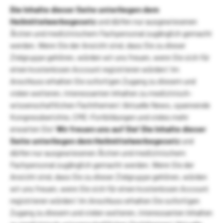
Die Inhalte dieser Seite unterliegen dem
Heilmittelwerbegesetz
und dürfen nur ausgewiesenen
Ärzten und medizinischem Fachpersonal zugänglich gemacht
werden. Wenn Sie der Ansicht sind, dass Sie zu dieser
Zielgruppe gehören, würden wir uns freuen, wenn Sie sich für
einen kostenlosen Account registrieren würden! Im
Anschluss erhalten Sie sofortigen Zugang zu diesem und
vielen weiteren, interessanten Inhalten zu medizinisch-
wissenschaftlichen Fachthemen! Aktuelle News, spannende
Kongressberichte, CME-Fortbildungen und vieles mehr
erwarten Sie!
Wir freuen uns auf Sie!
Die Inhalte dieser
Seite unterliegen dem Heilmittelwerbegesetz
und
dürfen nur ausgewiesenen Ärzten und medizinischem
Fachpersonal zugänglich gemacht werden. Wenn Sie der
Ansicht sind, dass Sie zu dieser Zielgruppe gehören, würden
wir uns freuen, wenn Sie sich für einen kostenlosen Account
registrieren würden! Im Anschluss erhalten Sie sofortigen
Zugang zu diesem und vielen weiteren, interessanten Inhalten