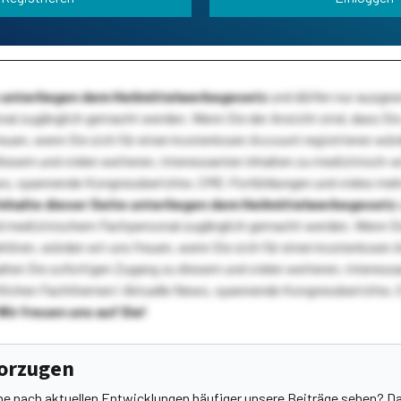
te unterliegen dem Heilmittelwerbegesetz
und dürfen nur ausge
l zugänglich gemacht werden. Wenn Sie der Ansicht sind, dass Sie 
reuen, wenn Sie sich für einen kostenlosen Account registrieren wür
diesem und vielen weiteren, interessanten Inhalten zu medizinisch-
s, spannende Kongressberichte, CME-Fortbildungen und vieles meh
Inhalte dieser Seite unterliegen dem Heilmittelwerbegesetz
 medizinischem Fachpersonal zugänglich gemacht werden. Wenn Sie
ehören, würden wir uns freuen, wenn Sie sich für einen kostenlosen 
ten Sie sofortigen Zugang zu diesem und vielen weiteren, interessa
lichen Fachthemen! Aktuelle News, spannende Kongressberichte, 
Wir freuen uns auf Sie!
vorzugen
he nach aktuellen Entwicklungen häufiger unsere Beiträge sehen? Da