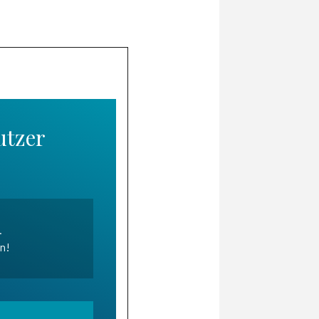
utzer
.
en!