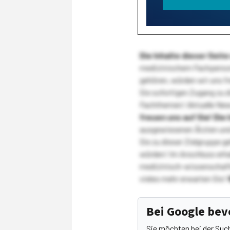
Die Inhalte dieser Sei
medizinischem Fachpersona
gehören, würden wir uns f
Sie sofortigen Zugang zu 
Fachthemen! Aktuelle New
freuen uns auf Sie!
Die 
ausgewiesenen Ärzten und
Sie zu dieser Zielgruppe g
würden! Im Anschluss erhal
medizinisch-wissenschaft
vieles mehr erwarten Sie!
Bei Google be
Sie möchten bei der Suc