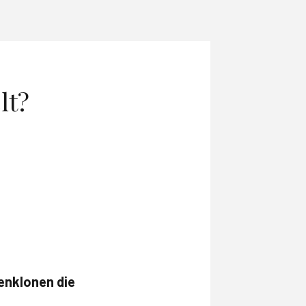
lt?
enklonen die