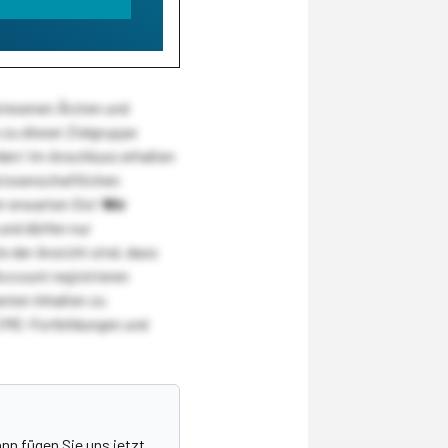
wiesenen Ärzten und
zu dieser Zielgruppe
den! Im Anschluss erhalten
wissenschaftlichen
r erwarten Sie!
Wir
und dürfen nur
 der Ansicht sind, dass
Account registrieren
nten Inhalten zu
CME-Fortbildungen und
nn fügen Sie uns jetzt