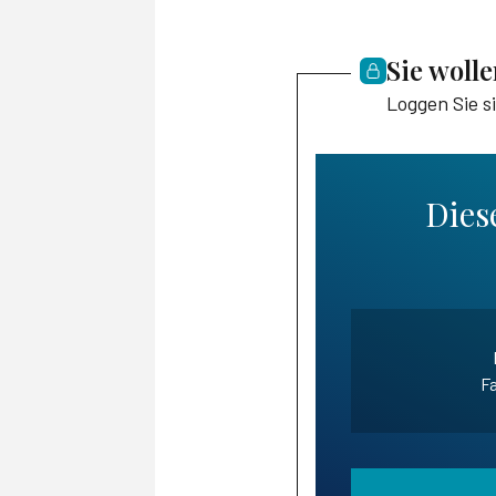
Sie woll
Loggen Sie s
Diese
Fa