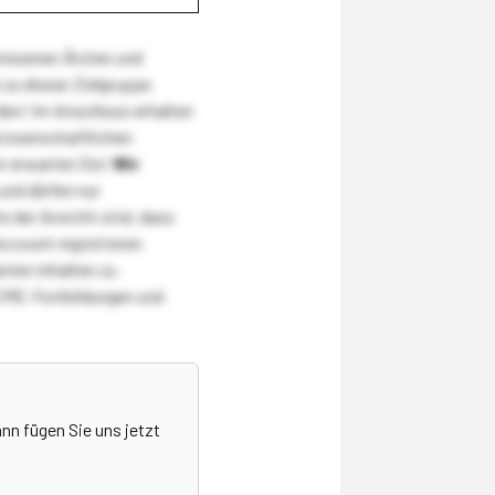
wiesenen Ärzten und
zu dieser Zielgruppe
den! Im Anschluss erhalten
wissenschaftlichen
r erwarten Sie!
Wir
und dürfen nur
 der Ansicht sind, dass
Account registrieren
nten Inhalten zu
CME-Fortbildungen und
nn fügen Sie uns jetzt