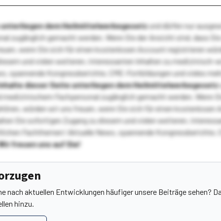
te unterliegen dem Heilmittelwerbegesetz
und dürfen nur ausge
l zugänglich gemacht werden. Wenn Sie der Ansicht sind, dass Sie 
reuen, wenn Sie sich für einen kostenlosen Account registrieren wür
diesem und vielen weiteren, interessanten Inhalten zu medizinisch-
s, spannende Kongressberichte, CME-Fortbildungen und vieles meh
Inhalte dieser Seite unterliegen dem Heilmittelwerbegesetz
 medizinischem Fachpersonal zugänglich gemacht werden. Wenn Sie
ehören, würden wir uns freuen, wenn Sie sich für einen kostenlosen 
ten Sie sofortigen Zugang zu diesem und vielen weiteren, interessa
lichen Fachthemen! Aktuelle News, spannende Kongressberichte, 
Wir freuen uns auf Sie!
vorzugen
he nach aktuellen Entwicklungen häufiger unsere Beiträge sehen? Da
llen hinzu.