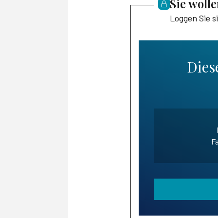
Sie woll
Loggen Sie s
Diese
Fa