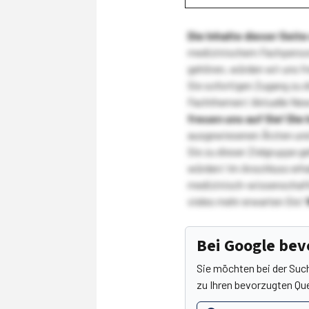
Die Inhalte dieser Sei
medizinischem Fachpersona
gehören, würden wir uns f
Sie sofortigen Zugang zu 
Fachthemen! Aktuelle New
freuen uns auf Sie!
Die 
ausgewiesenen Ärzten und
Sie zu dieser Zielgruppe g
würden! Im Anschluss erhal
medizinisch-wissenschaft
vieles mehr erwarten Sie!
Bei Google be
Sie möchten bei der Suc
zu Ihren bevorzugten Que