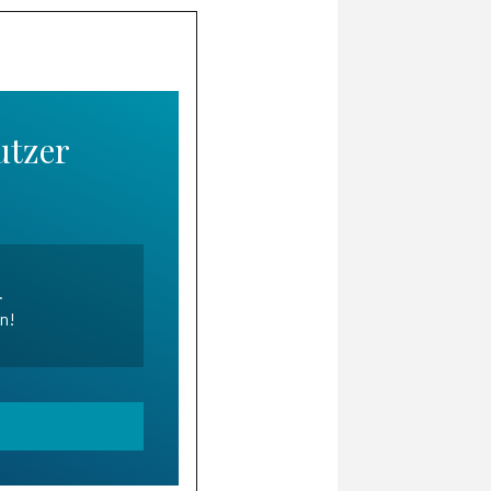
utzer
.
en!