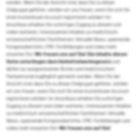
werden. Wenn Sie der Ansicht sind, dass Sie zu dieser
Zielgruppe gehören, würden wir uns freuen, wenn Sie sich für
einen kostenlosen Account registrieren würden! Im
Anschluss erhalten Sie sofortigen Zugang zu diesem und
vielen weiteren, interessanten Inhalten zu medizinisch-
wissenschaftlichen Fachthemen! Aktuelle News, spannende
Kongressberichte, CME-Fortbildungen und vieles mehr
erwarten Sie!
Wir freuen uns auf Sie!
Die Inhalte dieser
Seite unterliegen dem Heilmittelwerbegesetz
und
dürfen nur ausgewiesenen Ärzten und medizinischem
Fachpersonal zugänglich gemacht werden. Wenn Sie der
Ansicht sind, dass Sie zu dieser Zielgruppe gehören, würden
wir uns freuen, wenn Sie sich für einen kostenlosen Account
registrieren würden! Im Anschluss erhalten Sie sofortigen
Zugang zu diesem und vielen weiteren, interessanten Inhalten
zu medizinisch-wissenschaftlichen Fachthemen! Aktuelle
News, spannende Kongressberichte, CME-Fortbildungen und
vieles mehr erwarten Sie!
Wir freuen uns auf Sie!