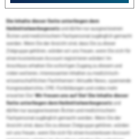
Die Inhalte dieser Seite unterliegen dem
Heilmittelwerbegesetz
und dürfen nur ausgewiesenen
Ärzten und medizinischem Fachpersonal zugänglich gemacht
werden. Wenn Sie der Ansicht sind, dass Sie zu dieser
Zielgruppe gehören, würden wir uns freuen, wenn Sie sich für
einen kostenlosen Account registrieren würden! Im
Anschluss erhalten Sie sofortigen Zugang zu diesem und
vielen weiteren, interessanten Inhalten zu medizinisch-
wissenschaftlichen Fachthemen! Aktuelle News, spannende
Kongressberichte, CME-Fortbildungen und vieles mehr
erwarten Sie!
Wir freuen uns auf Sie!
Die Inhalte dieser
Seite unterliegen dem Heilmittelwerbegesetz
und
dürfen nur ausgewiesenen Ärzten und medizinischem
Fachpersonal zugänglich gemacht werden. Wenn Sie der
Ansicht sind, dass Sie zu dieser Zielgruppe gehören, würden
wir uns freuen, wenn Sie sich für einen kostenlosen Account