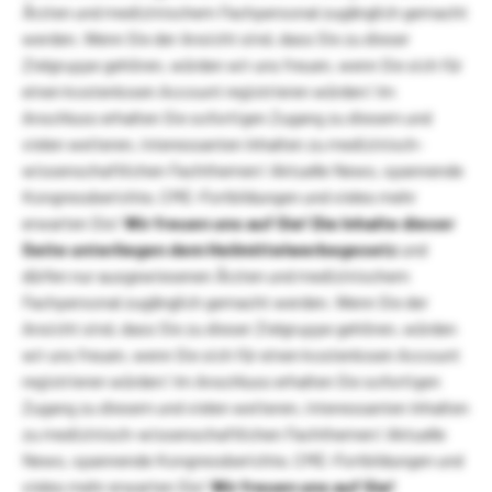
Ärzten und medizinischem Fachpersonal zugänglich gemacht
werden. Wenn Sie der Ansicht sind, dass Sie zu dieser
Zielgruppe gehören, würden wir uns freuen, wenn Sie sich für
einen kostenlosen Account registrieren würden! Im
Anschluss erhalten Sie sofortigen Zugang zu diesem und
vielen weiteren, interessanten Inhalten zu medizinisch-
wissenschaftlichen Fachthemen! Aktuelle News, spannende
Kongressberichte, CME-Fortbildungen und vieles mehr
erwarten Sie!
Wir freuen uns auf Sie!
Die Inhalte dieser
Seite unterliegen dem Heilmittelwerbegesetz
und
dürfen nur ausgewiesenen Ärzten und medizinischem
Fachpersonal zugänglich gemacht werden. Wenn Sie der
Ansicht sind, dass Sie zu dieser Zielgruppe gehören, würden
wir uns freuen, wenn Sie sich für einen kostenlosen Account
registrieren würden! Im Anschluss erhalten Sie sofortigen
Zugang zu diesem und vielen weiteren, interessanten Inhalten
zu medizinisch-wissenschaftlichen Fachthemen! Aktuelle
News, spannende Kongressberichte, CME-Fortbildungen und
vieles mehr erwarten Sie!
Wir freuen uns auf Sie!