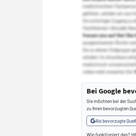
medizinischem Fachpersona
gehören, würden wir uns f
Sie sofortigen Zugang zu 
Fachthemen! Aktuelle New
freuen uns auf Sie!
Die 
ausgewiesenen Ärzten und
Sie zu dieser Zielgruppe g
würden! Im Anschluss erhal
medizinisch-wissenschaft
vieles mehr erwarten Sie!
Bei Google be
Sie möchten bei der Suc
zu Ihren bevorzugten Que
Als bevorzugte Quel
Wie funktioniert das? H