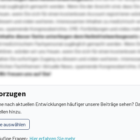
l zugänglich gemacht werden. Wenn Sie der Ansicht sind, dass Sie 
reuen, wenn Sie sich für einen kostenlosen Account registrieren wür
diesem und vielen weiteren, interessanten Inhalten zu medizinisch-
s, spannende Kongressberichte, CME-Fortbildungen und vieles meh
Inhalte dieser Seite unterliegen dem Heilmittelwerbegesetz
 medizinischem Fachpersonal zugänglich gemacht werden. Wenn Sie
ehören, würden wir uns freuen, wenn Sie sich für einen kostenlosen 
ten Sie sofortigen Zugang zu diesem und vielen weiteren, interessa
lichen Fachthemen! Aktuelle News, spannende Kongressberichte, 
Wir freuen uns auf Sie!
vorzugen
he nach aktuellen Entwicklungen häufiger unsere Beiträge sehen? Da
llen hinzu.
le auswählen
äufige Fragen:
Hier erfahren Sie mehr