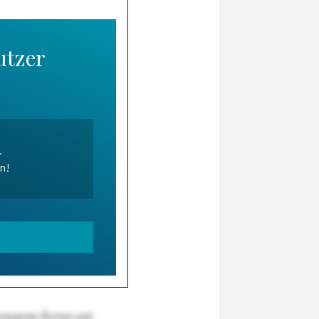
utzer
.
en!
wiesenen Ärzten und