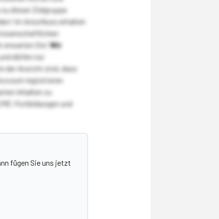
zu dieser Zielgruppe
den! Im Anschluss erhalten
wissenschaftlichen
r erwarten Sie!
Wir
und dürfen nur
 der Ansicht sind, dass
Account registrieren
nten Inhalten zu
CME-Fortbildungen und
nn fügen Sie uns jetzt