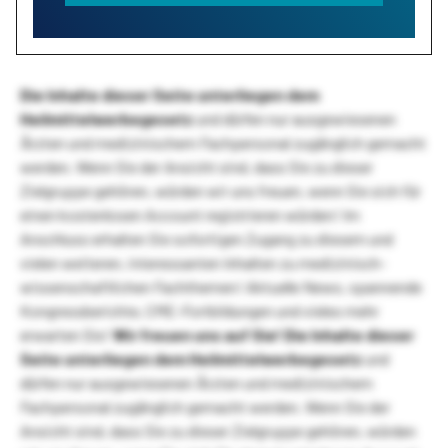
Die Inhalte dieser Seite unterliegen dem
Heilmittelwerbegesetz
und dürfen nur ausgewiesenen
Ärzten und medizinischem Fachpersonal zugänglich gemacht
werden. Wenn Sie der Ansicht sind, dass Sie zu dieser
Zielgruppe gehören, würden wir uns freuen, wenn Sie sich für
einen kostenlosen Account registrieren würden! Im
Anschluss erhalten Sie sofortigen Zugang zu diesem und
vielen weiteren, interessanten Inhalten zu medizinisch-
wissenschaftlichen Fachthemen! Aktuelle News, spannende
Kongressberichte, CME-Fortbildungen und vieles mehr
erwarten Sie!
Wir freuen uns auf Sie!
Die Inhalte dieser
Seite unterliegen dem Heilmittelwerbegesetz
und
dürfen nur ausgewiesenen Ärzten und medizinischem
Fachpersonal zugänglich gemacht werden. Wenn Sie der
Ansicht sind, dass Sie zu dieser Zielgruppe gehören, würden