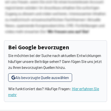
wir uns freuen, wenn Sie sich für einen kostenlosen Account
registrieren würden! Im Anschluss erhalten Sie sofortigen
Zugang zu diesem und vielen weiteren, interessanten Inhalten
zu medizinisch-wissenschaftlichen Fachthemen! Aktuelle
News, spannende Kongressberichte, CME-Fortbildungen und
vieles mehr erwarten Sie!
Wir freuen uns auf Sie!
Bei Google bevorzugen
Sie möchten bei der Suche nach aktuellen Entwicklungen
häufiger unsere Beiträge sehen? Dann fügen Sie uns jetzt
zu Ihren bevorzugten Quellen hinzu.
Als bevorzugte Quelle auswählen
Wie funktioniert das? Häufige Fragen:
Hier erfahren Sie
mehr