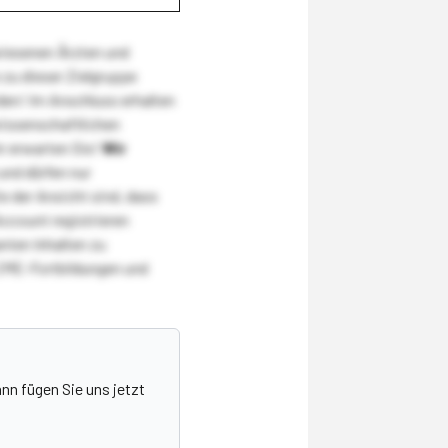
wiesenen Ärzten und
zu dieser Zielgruppe
den! Im Anschluss erhalten
wissenschaftlichen
r erwarten Sie!
Wir
und dürfen nur
 der Ansicht sind, dass
Account registrieren
nten Inhalten zu
CME-Fortbildungen und
nn fügen Sie uns jetzt