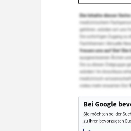
Die Inhalte dieser Sei
medizinischem Fachpersona
gehören, würden wir uns f
Sie sofortigen Zugang zu 
Fachthemen! Aktuelle New
freuen uns auf Sie!
Die 
ausgewiesenen Ärzten und
Sie zu dieser Zielgruppe g
würden! Im Anschluss erhal
medizinisch-wissenschaft
vieles mehr erwarten Sie!
Bei Google be
Sie möchten bei der Suc
zu Ihren bevorzugten Que