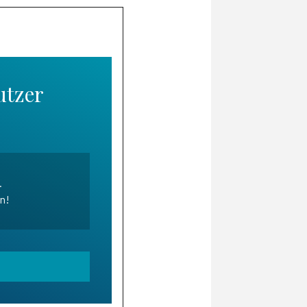
utzer
.
en!