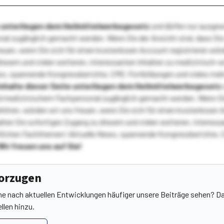
te unterliegen dem Heilmittelwerbegesetz
und dürfen nur ausge
l zugänglich gemacht werden. Wenn Sie der Ansicht sind, dass Sie 
reuen, wenn Sie sich für einen kostenlosen Account registrieren wür
diesem und vielen weiteren, interessanten Inhalten zu medizinisch-
s, spannende Kongressberichte, CME-Fortbildungen und vieles meh
Inhalte dieser Seite unterliegen dem Heilmittelwerbegesetz
 medizinischem Fachpersonal zugänglich gemacht werden. Wenn Sie
ehören, würden wir uns freuen, wenn Sie sich für einen kostenlosen 
ten Sie sofortigen Zugang zu diesem und vielen weiteren, interessa
lichen Fachthemen! Aktuelle News, spannende Kongressberichte, 
Wir freuen uns auf Sie!
vorzugen
he nach aktuellen Entwicklungen häufiger unsere Beiträge sehen? Da
llen hinzu.