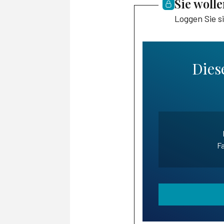
Sie woll
Loggen Sie s
Diese
Fa