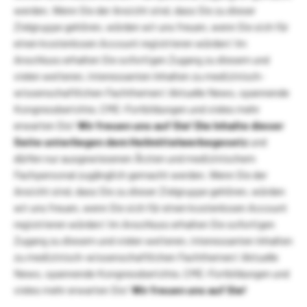
werden. Wenn Sie der Ansicht sind, dass Sie zu dieser
Zielgruppe gehören, würden wir uns freuen, wenn Sie sich für
einen kostenlosen Account registrieren würden! Im
Anschluss erhalten Sie sofortigen Zugang zu diesem und
vielen weiteren, interessanten Inhalten zu medizinisch-
wissenschaftlichen Fachthemen! Aktuelle News, spannende
Kongressberichte, CME-Fortbildungen und vieles mehr
erwarten Sie!
Wir freuen uns auf Sie!
Die Inhalte dieser
Seite unterliegen dem Heilmittelwerbegesetz
und
dürfen nur ausgewiesenen Ärzten und medizinischem
Fachpersonal zugänglich gemacht werden. Wenn Sie der
Ansicht sind, dass Sie zu dieser Zielgruppe gehören, würden
wir uns freuen, wenn Sie sich für einen kostenlosen Account
registrieren würden! Im Anschluss erhalten Sie sofortigen
Zugang zu diesem und vielen weiteren, interessanten Inhalten
zu medizinisch-wissenschaftlichen Fachthemen! Aktuelle
News, spannende Kongressberichte, CME-Fortbildungen und
vieles mehr erwarten Sie!
Wir freuen uns auf Sie!