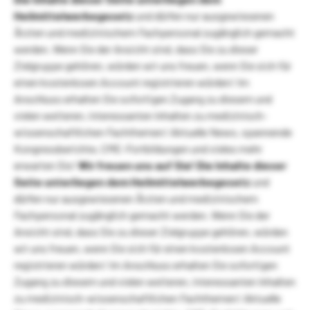
Heilmittelwerbegesetz
und dürfen nur ausgewiesenen
Ärzten und medizinischem Fachpersonal zugänglich gemacht
werden. Wenn Sie der Ansicht sind, dass Sie zu dieser
Zielgruppe gehören, würden wir uns freuen, wenn Sie sich für
einen kostenlosen Account registrieren würden! Im
Anschluss erhalten Sie sofortigen Zugang zu diesem und
vielen weiteren, interessanten Inhalten zu medizinisch-
wissenschaftlichen Fachthemen! Aktuelle News, spannende
Kongressberichte, CME-Fortbildungen und vieles mehr
erwarten Sie!
Wir freuen uns auf Sie!
Die Inhalte dieser
Seite unterliegen dem Heilmittelwerbegesetz
und
dürfen nur ausgewiesenen Ärzten und medizinischem
Fachpersonal zugänglich gemacht werden. Wenn Sie der
Ansicht sind, dass Sie zu dieser Zielgruppe gehören, würden
wir uns freuen, wenn Sie sich für einen kostenlosen Account
registrieren würden! Im Anschluss erhalten Sie sofortigen
Zugang zu diesem und vielen weiteren, interessanten Inhalten
zu medizinisch-wissenschaftlichen Fachthemen! Aktuelle