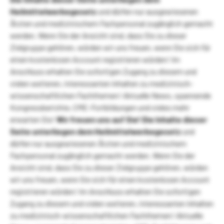
Heilmittelwerbegesetz
und dürfen nur ausgewiesenen
Ärzten und medizinischem Fachpersonal zugänglich gemacht
werden. Wenn Sie der Ansicht sind, dass Sie zu dieser
Zielgruppe gehören, würden wir uns freuen, wenn Sie sich für
einen kostenlosen Account registrieren würden! Im
Anschluss erhalten Sie sofortigen Zugang zu diesem und
vielen weiteren, interessanten Inhalten zu medizinisch-
wissenschaftlichen Fachthemen! Aktuelle News, spannende
Kongressberichte, CME-Fortbildungen und vieles mehr
erwarten Sie!
Wir freuen uns auf Sie!
Die Inhalte dieser
Seite unterliegen dem Heilmittelwerbegesetz
und
dürfen nur ausgewiesenen Ärzten und medizinischem
Fachpersonal zugänglich gemacht werden. Wenn Sie der
Ansicht sind, dass Sie zu dieser Zielgruppe gehören, würden
wir uns freuen, wenn Sie sich für einen kostenlosen Account
registrieren würden! Im Anschluss erhalten Sie sofortigen
Zugang zu diesem und vielen weiteren, interessanten Inhalten
zu medizinisch-wissenschaftlichen Fachthemen! Aktuelle