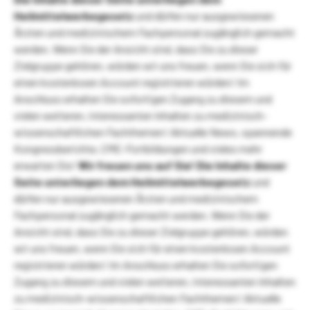
Heilmittelwerbegesetz
und dürfen nur ausgewiesenen
Ärzten und medizinischem Fachpersonal zugänglich gemacht
werden. Wenn Sie der Ansicht sind, dass Sie zu dieser
Zielgruppe gehören, würden wir uns freuen, wenn Sie sich für
einen kostenlosen Account registrieren würden! Im
Anschluss erhalten Sie sofortigen Zugang zu diesem und
vielen weiteren, interessanten Inhalten zu medizinisch-
wissenschaftlichen Fachthemen! Aktuelle News, spannende
Kongressberichte, CME-Fortbildungen und vieles mehr
erwarten Sie!
Wir freuen uns auf Sie!
Die Inhalte dieser
Seite unterliegen dem Heilmittelwerbegesetz
und
dürfen nur ausgewiesenen Ärzten und medizinischem
Fachpersonal zugänglich gemacht werden. Wenn Sie der
Ansicht sind, dass Sie zu dieser Zielgruppe gehören, würden
wir uns freuen, wenn Sie sich für einen kostenlosen Account
registrieren würden! Im Anschluss erhalten Sie sofortigen
Zugang zu diesem und vielen weiteren, interessanten Inhalten
zu medizinisch-wissenschaftlichen Fachthemen! Aktuelle