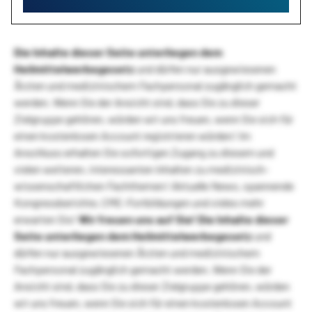
Die Inhalte dieser Seite unterliegen dem
Heilmittelwerbegesetz
und dürfen nur ausgewiesenen
Ärzten und medizinischem Fachpersonal zugänglich gemacht
werden. Wenn Sie der Ansicht sind, dass Sie zu dieser
Zielgruppe gehören, würden wir uns freuen, wenn Sie sich für
einen kostenlosen Account registrieren würden! Im
Anschluss erhalten Sie sofortigen Zugang zu diesem und
vielen weiteren, interessanten Inhalten zu medizinisch-
wissenschaftlichen Fachthemen! Aktuelle News, spannende
Kongressberichte, CME-Fortbildungen und vieles mehr
erwarten Sie!
Wir freuen uns auf Sie!
Die Inhalte dieser
Seite unterliegen dem Heilmittelwerbegesetz
und
dürfen nur ausgewiesenen Ärzten und medizinischem
Fachpersonal zugänglich gemacht werden. Wenn Sie der
Ansicht sind, dass Sie zu dieser Zielgruppe gehören, würden
wir uns freuen, wenn Sie sich für einen kostenlosen Account