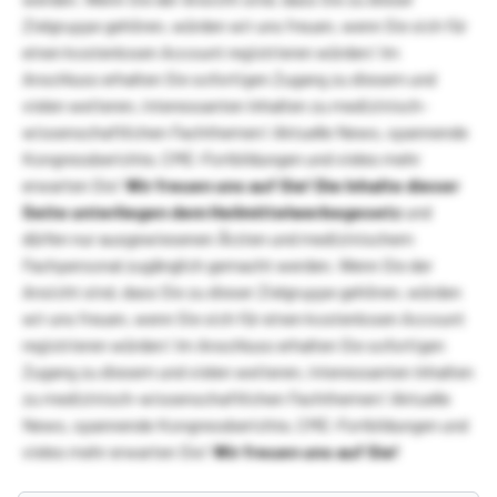
Zielgruppe gehören, würden wir uns freuen, wenn Sie sich für
einen kostenlosen Account registrieren würden! Im
Anschluss erhalten Sie sofortigen Zugang zu diesem und
vielen weiteren, interessanten Inhalten zu medizinisch-
wissenschaftlichen Fachthemen! Aktuelle News, spannende
Kongressberichte, CME-Fortbildungen und vieles mehr
erwarten Sie!
Wir freuen uns auf Sie!
Die Inhalte dieser
Seite unterliegen dem Heilmittelwerbegesetz
und
dürfen nur ausgewiesenen Ärzten und medizinischem
Fachpersonal zugänglich gemacht werden. Wenn Sie der
Ansicht sind, dass Sie zu dieser Zielgruppe gehören, würden
wir uns freuen, wenn Sie sich für einen kostenlosen Account
registrieren würden! Im Anschluss erhalten Sie sofortigen
Zugang zu diesem und vielen weiteren, interessanten Inhalten
zu medizinisch-wissenschaftlichen Fachthemen! Aktuelle
News, spannende Kongressberichte, CME-Fortbildungen und
vieles mehr erwarten Sie!
Wir freuen uns auf Sie!