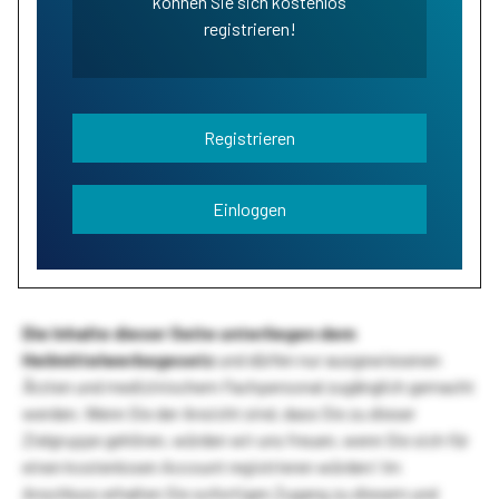
können Sie sich kostenlos
registrieren!
Registrieren
Einloggen
Die Inhalte dieser Seite unterliegen dem
Heilmittelwerbegesetz
und dürfen nur ausgewiesenen
Ärzten und medizinischem Fachpersonal zugänglich gemacht
werden. Wenn Sie der Ansicht sind, dass Sie zu dieser
Zielgruppe gehören, würden wir uns freuen, wenn Sie sich für
einen kostenlosen Account registrieren würden! Im
Anschluss erhalten Sie sofortigen Zugang zu diesem und