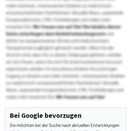
vielen weiteren, interessanten Inhalten zu medizinisch-
wissenschaftlichen Fachthemen! Aktuelle News, spannende
Kongressberichte, CME-Fortbildungen und vieles mehr
erwarten Sie!
Wir freuen uns auf Sie!
Die Inhalte dieser
Seite unterliegen dem Heilmittelwerbegesetz
und
dürfen nur ausgewiesenen Ärzten und medizinischem
Fachpersonal zugänglich gemacht werden. Wenn Sie der
Ansicht sind, dass Sie zu dieser Zielgruppe gehören, würden
wir uns freuen, wenn Sie sich für einen kostenlosen Account
registrieren würden! Im Anschluss erhalten Sie sofortigen
Zugang zu diesem und vielen weiteren, interessanten Inhalten
zu medizinisch-wissenschaftlichen Fachthemen! Aktuelle
News, spannende Kongressberichte, CME-Fortbildungen und
vieles mehr erwarten Sie!
Wir freuen uns auf Sie!
Bei Google bevorzugen
Sie möchten bei der Suche nach aktuellen Entwicklungen