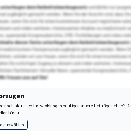
te unterliegen dem Heilmittelwerbegesetz
und dürfen nur ausge
l zugänglich gemacht werden. Wenn Sie der Ansicht sind, dass Sie 
reuen, wenn Sie sich für einen kostenlosen Account registrieren wür
diesem und vielen weiteren, interessanten Inhalten zu medizinisch-
s, spannende Kongressberichte, CME-Fortbildungen und vieles meh
Inhalte dieser Seite unterliegen dem Heilmittelwerbegesetz
 medizinischem Fachpersonal zugänglich gemacht werden. Wenn Sie
ehören, würden wir uns freuen, wenn Sie sich für einen kostenlosen 
ten Sie sofortigen Zugang zu diesem und vielen weiteren, interessa
lichen Fachthemen! Aktuelle News, spannende Kongressberichte, 
Wir freuen uns auf Sie!
vorzugen
he nach aktuellen Entwicklungen häufiger unsere Beiträge sehen? Da
llen hinzu.
le auswählen