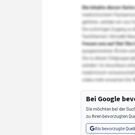
Die Inhalte dieser Sei
medizinischem Fachpersona
gehören, würden wir uns f
Sie sofortigen Zugang zu 
Fachthemen! Aktuelle New
freuen uns auf Sie!
Die 
ausgewiesenen Ärzten und
Sie zu dieser Zielgruppe g
würden! Im Anschluss erhal
medizinisch-wissenschaft
vieles mehr erwarten Sie!
Bei Google be
Sie möchten bei der Suc
zu Ihren bevorzugten Que
Als bevorzugte Quel