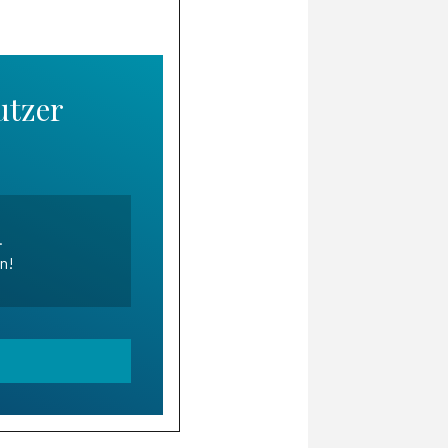
utzer
.
en!