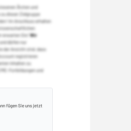
wiesenen Ärzten und
zu dieser Zielgruppe
den! Im Anschluss erhalten
wissenschaftlichen
r erwarten Sie!
Wir
und dürfen nur
 der Ansicht sind, dass
Account registrieren
nten Inhalten zu
CME-Fortbildungen und
nn fügen Sie uns jetzt