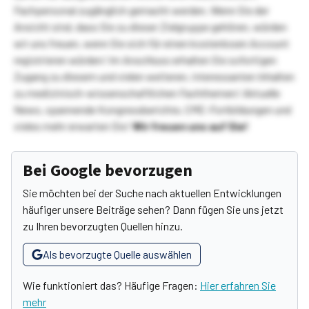
Fachpersonal zugänglich gemacht werden. Wenn Sie der
Ansicht sind, dass Sie zu dieser Zielgruppe gehören, würden
wir uns freuen, wenn Sie sich für einen kostenlosen Account
registrieren würden! Im Anschluss erhalten Sie sofortigen
Zugang zu diesem und vielen weiteren, interessanten Inhalten
zu medizinisch-wissenschaftlichen Fachthemen! Aktuelle
News, spannende Kongressberichte, CME-Fortbildungen und
vieles mehr erwarten Sie!
Wir freuen uns auf Sie!
Bei Google bevorzugen
Sie möchten bei der Suche nach aktuellen Entwicklungen
häufiger unsere Beiträge sehen? Dann fügen Sie uns jetzt
zu Ihren bevorzugten Quellen hinzu.
Als bevorzugte Quelle auswählen
Wie funktioniert das? Häufige Fragen:
Hier erfahren Sie
mehr