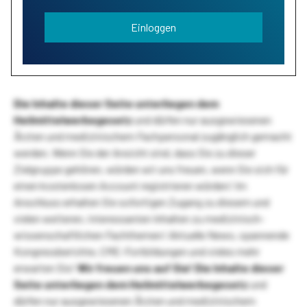
Einloggen
Die Inhalte dieser Seite unterliegen dem
Heilmittelwerbegesetz
und dürfen nur ausgewiesenen
Ärzten und medizinischem Fachpersonal zugänglich gemacht
werden. Wenn Sie der Ansicht sind, dass Sie zu dieser
Zielgruppe gehören, würden wir uns freuen, wenn Sie sich für
einen kostenlosen Account registrieren würden! Im
Anschluss erhalten Sie sofortigen Zugang zu diesem und
vielen weiteren, interessanten Inhalten zu medizinisch-
wissenschaftlichen Fachthemen! Aktuelle News, spannende
Kongressberichte, CME-Fortbildungen und vieles mehr
erwarten Sie!
Wir freuen uns auf Sie!
Die Inhalte dieser
Seite unterliegen dem Heilmittelwerbegesetz
und
dürfen nur ausgewiesenen Ärzten und medizinischem