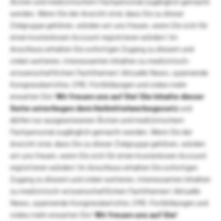
Ärzten und medizinischem Fachpersonal zugänglich gemacht
werden. Wenn Sie der Ansicht sind, dass Sie zu dieser
Zielgruppe gehören, würden wir uns freuen, wenn Sie sich für
einen kostenlosen Account registrieren würden! Im
Anschluss erhalten Sie sofortigen Zugang zu diesem und
vielen weiteren, interessanten Inhalten zu medizinisch-
wissenschaftlichen Fachthemen! Aktuelle News, spannende
Kongressberichte, CME-Fortbildungen und vieles mehr
erwarten Sie!
Wir freuen uns auf Sie!
Die Inhalte dieser
Seite unterliegen dem Heilmittelwerbegesetz
und
dürfen nur ausgewiesenen Ärzten und medizinischem
Fachpersonal zugänglich gemacht werden. Wenn Sie der
Ansicht sind, dass Sie zu dieser Zielgruppe gehören, würden
wir uns freuen, wenn Sie sich für einen kostenlosen Account
registrieren würden! Im Anschluss erhalten Sie sofortigen
Zugang zu diesem und vielen weiteren, interessanten Inhalten
zu medizinisch-wissenschaftlichen Fachthemen! Aktuelle
News, spannende Kongressberichte, CME-Fortbildungen und
vieles mehr erwarten Sie!
Wir freuen uns auf Sie!