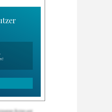
utzer
.
en!
wiesenen Ärzten und