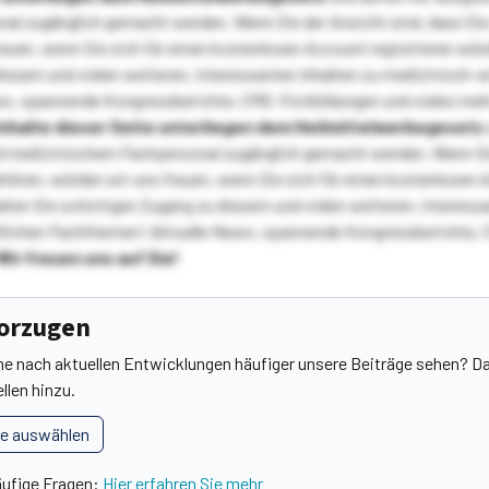
l zugänglich gemacht werden. Wenn Sie der Ansicht sind, dass Sie 
reuen, wenn Sie sich für einen kostenlosen Account registrieren wür
diesem und vielen weiteren, interessanten Inhalten zu medizinisch-
s, spannende Kongressberichte, CME-Fortbildungen und vieles meh
Inhalte dieser Seite unterliegen dem Heilmittelwerbegesetz
 medizinischem Fachpersonal zugänglich gemacht werden. Wenn Sie
ehören, würden wir uns freuen, wenn Sie sich für einen kostenlosen 
ten Sie sofortigen Zugang zu diesem und vielen weiteren, interessa
lichen Fachthemen! Aktuelle News, spannende Kongressberichte, 
Wir freuen uns auf Sie!
vorzugen
he nach aktuellen Entwicklungen häufiger unsere Beiträge sehen? Da
llen hinzu.
le auswählen
äufige Fragen:
Hier erfahren Sie mehr