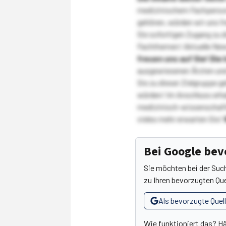
medizinischem Fachpersona
gehören, würden wir uns f
Sie sofortigen Zugang zu 
Fachthemen! Aktuelle New
freuen uns auf Sie!
Die 
ausgewiesenen Ärzten und
Sie zu dieser Zielgruppe g
würden! Im Anschluss erhal
medizinisch-wissenschaft
vieles mehr erwarten Sie!
Bei Google be
Sie möchten bei der Suc
zu Ihren bevorzugten Que
Als bevorzugte Quel
Wie funktioniert das? H