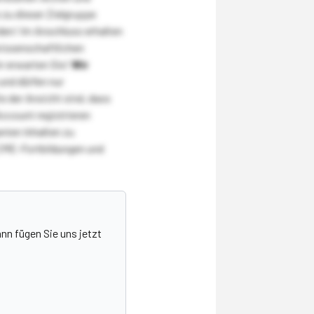
zu dieser Zielgruppe
den! Im Anschluss erhalten
wissenschaftlichen
r erwarten Sie!
Wir
und dürfen nur
 der Ansicht sind, dass
Account registrieren
nten Inhalten zu
CME-Fortbildungen und
nn fügen Sie uns jetzt