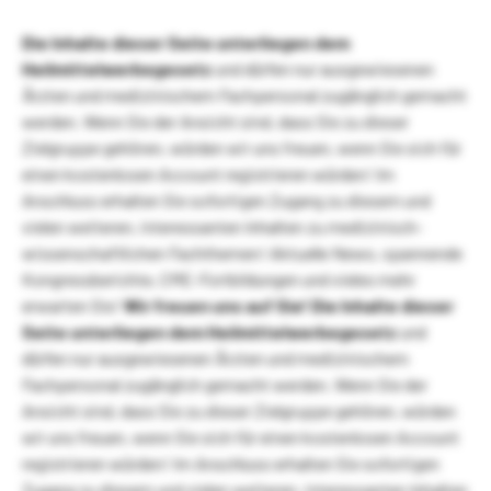
Die Inhalte dieser Seite unterliegen dem
Heilmittelwerbegesetz
und dürfen nur ausgewiesenen
Ärzten und medizinischem Fachpersonal zugänglich gemacht
werden. Wenn Sie der Ansicht sind, dass Sie zu dieser
Zielgruppe gehören, würden wir uns freuen, wenn Sie sich für
einen kostenlosen Account registrieren würden! Im
Anschluss erhalten Sie sofortigen Zugang zu diesem und
vielen weiteren, interessanten Inhalten zu medizinisch-
wissenschaftlichen Fachthemen! Aktuelle News, spannende
Kongressberichte, CME-Fortbildungen und vieles mehr
erwarten Sie!
Wir freuen uns auf Sie!
Die Inhalte dieser
Seite unterliegen dem Heilmittelwerbegesetz
und
dürfen nur ausgewiesenen Ärzten und medizinischem
Fachpersonal zugänglich gemacht werden. Wenn Sie der
Ansicht sind, dass Sie zu dieser Zielgruppe gehören, würden
wir uns freuen, wenn Sie sich für einen kostenlosen Account
registrieren würden! Im Anschluss erhalten Sie sofortigen
Zugang zu diesem und vielen weiteren, interessanten Inhalten