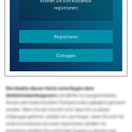
können Sie sich kostenlos
registrieren!
Registrieren
Einloggen
Die Inhalte dieser Seite unterliegen dem
Heilmittelwerbegesetz
und dürfen nur ausgewiesenen
Ärzten und medizinischem Fachpersonal zugänglich gemacht
werden. Wenn Sie der Ansicht sind, dass Sie zu dieser
Zielgruppe gehören, würden wir uns freuen, wenn Sie sich für
einen kostenlosen Account registrieren würden! Im
Anschluss erhalten Sie sofortigen Zugang zu diesem und