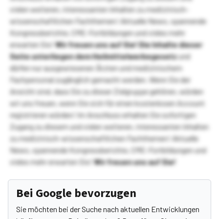
vielen weiteren, interessanten Inhalten zu medizinisch-
wissenschaftlichen Fachthemen! Aktuelle News, spannende
Kongressberichte, CME-Fortbildungen und vieles mehr
erwarten Sie!
Wir freuen uns auf Sie!
Die Inhalte dieser
Seite unterliegen dem Heilmittelwerbegesetz
und
dürfen nur ausgewiesenen Ärzten und medizinischem
Fachpersonal zugänglich gemacht werden. Wenn Sie der
Ansicht sind, dass Sie zu dieser Zielgruppe gehören, würden
wir uns freuen, wenn Sie sich für einen kostenlosen Account
registrieren würden! Im Anschluss erhalten Sie sofortigen
Zugang zu diesem und vielen weiteren, interessanten Inhalten
zu medizinisch-wissenschaftlichen Fachthemen! Aktuelle
News, spannende Kongressberichte, CME-Fortbildungen und
vieles mehr erwarten Sie!
Wir freuen uns auf Sie!
Bei Google bevorzugen
Sie möchten bei der Suche nach aktuellen Entwicklungen