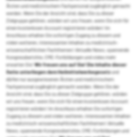
Ärzten und medizinischem Fachpersonal zugänglich gemacht
werden. Wenn Sie der Ansicht sind, dass Sie zu dieser
Zielgruppe gehören, würden wir uns freuen, wenn Sie sich für
einen kostenlosen Account registrieren würden! Im
Anschluss erhalten Sie sofortigen Zugang zu diesem und
vielen weiteren, interessanten Inhalten zu medizinisch-
wissenschaftlichen Fachthemen! Aktuelle News, spannende
Kongressberichte, CME-Fortbildungen und vieles mehr
erwarten Sie!
Wir freuen uns auf Sie!
Die Inhalte dieser
Seite unterliegen dem Heilmittelwerbegesetz
und
dürfen nur ausgewiesenen Ärzten und medizinischem
Fachpersonal zugänglich gemacht werden. Wenn Sie der
Ansicht sind, dass Sie zu dieser Zielgruppe gehören, würden
wir uns freuen, wenn Sie sich für einen kostenlosen Account
registrieren würden! Im Anschluss erhalten Sie sofortigen
Zugang zu diesem und vielen weiteren, interessanten Inhalten
zu medizinisch-wissenschaftlichen Fachthemen! Aktuelle
News, spannende Kongressberichte, CME-Fortbildungen und