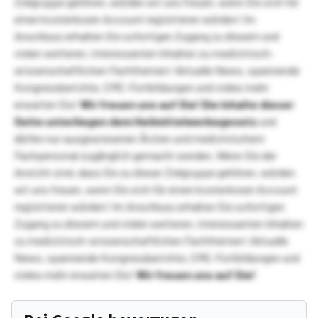
Zielgruppe gehören, würden wir uns freuen, wenn Sie sich für
einen kostenlosen Account registrieren würden! Im
Anschluss erhalten Sie sofortigen Zugang zu diesem und
vielen weiteren, interessanten Inhalten zu medizinisch-
wissenschaftlichen Fachthemen! Aktuelle News, spannende
Kongressberichte, CME-Fortbildungen und vieles mehr
erwarten Sie!
Wir freuen uns auf Sie!
Die Inhalte dieser
Seite unterliegen dem Heilmittelwerbegesetz
und
dürfen nur ausgewiesenen Ärzten und medizinischem
Fachpersonal zugänglich gemacht werden. Wenn Sie der
Ansicht sind, dass Sie zu dieser Zielgruppe gehören, würden
wir uns freuen, wenn Sie sich für einen kostenlosen Account
registrieren würden! Im Anschluss erhalten Sie sofortigen
Zugang zu diesem und vielen weiteren, interessanten Inhalten
zu medizinisch-wissenschaftlichen Fachthemen! Aktuelle
News, spannende Kongressberichte, CME-Fortbildungen und
vieles mehr erwarten Sie!
Wir freuen uns auf Sie!