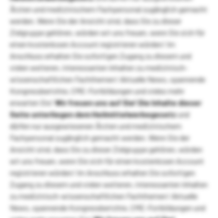
Ärzten und medizinischem Fachpersonal zugänglich gemacht
werden. Wenn Sie der Ansicht sind, dass Sie zu dieser
Zielgruppe gehören, würden wir uns freuen, wenn Sie sich für
einen kostenlosen Account registrieren würden! Im
Anschluss erhalten Sie sofortigen Zugang zu diesem und
vielen weiteren, interessanten Inhalten zu medizinisch-
wissenschaftlichen Fachthemen! Aktuelle News, spannende
Kongressberichte, CME-Fortbildungen und vieles mehr
erwarten Sie!
Wir freuen uns auf Sie!
Die Inhalte dieser
Seite unterliegen dem Heilmittelwerbegesetz
und
dürfen nur ausgewiesenen Ärzten und medizinischem
Fachpersonal zugänglich gemacht werden. Wenn Sie der
Ansicht sind, dass Sie zu dieser Zielgruppe gehören, würden
wir uns freuen, wenn Sie sich für einen kostenlosen Account
registrieren würden! Im Anschluss erhalten Sie sofortigen
Zugang zu diesem und vielen weiteren, interessanten Inhalten
zu medizinisch-wissenschaftlichen Fachthemen! Aktuelle
News, spannende Kongressberichte, CME-Fortbildungen und