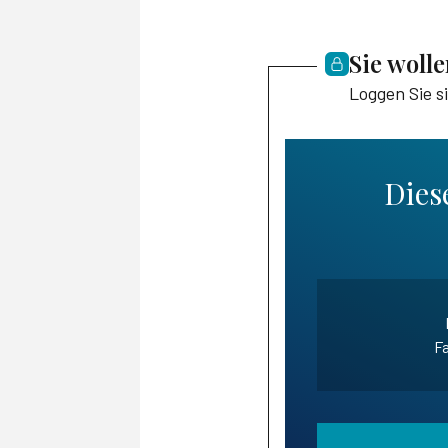
Sie woll
Loggen Sie s
Diese
Fa