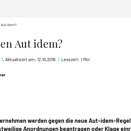
 Aut idem?
en Aut idem?
|
Aktualisiert am:
12.10.2016
|
Lesezeit:
1 Min
ner
ernehmen werden gegen die neue Aut-idem-Regel
stweilige Anordnungen beantragen oder Klage einr