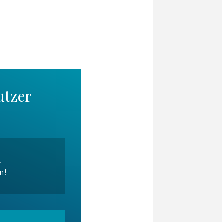
utzer
.
en!