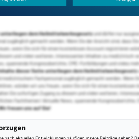
te unterliegen dem Heilmittelwerbegesetz
und dürfen nur ausge
l zugänglich gemacht werden. Wenn Sie der Ansicht sind, dass Sie 
reuen, wenn Sie sich für einen kostenlosen Account registrieren wür
diesem und vielen weiteren, interessanten Inhalten zu medizinisch-
s, spannende Kongressberichte, CME-Fortbildungen und vieles meh
Inhalte dieser Seite unterliegen dem Heilmittelwerbegesetz
 medizinischem Fachpersonal zugänglich gemacht werden. Wenn Sie
ehören, würden wir uns freuen, wenn Sie sich für einen kostenlosen 
ten Sie sofortigen Zugang zu diesem und vielen weiteren, interessa
lichen Fachthemen! Aktuelle News, spannende Kongressberichte, 
Wir freuen uns auf Sie!
vorzugen
he nach aktuellen Entwicklungen häufiger unsere Beiträge sehen? Da