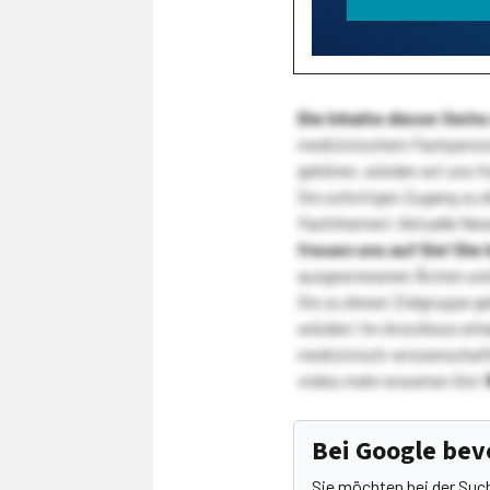
Die Inhalte dieser Sei
medizinischem Fachpersona
gehören, würden wir uns f
Sie sofortigen Zugang zu 
Fachthemen! Aktuelle New
freuen uns auf Sie!
Die 
ausgewiesenen Ärzten und
Sie zu dieser Zielgruppe g
würden! Im Anschluss erhal
medizinisch-wissenschaft
vieles mehr erwarten Sie!
Bei Google be
Sie möchten bei der Suc