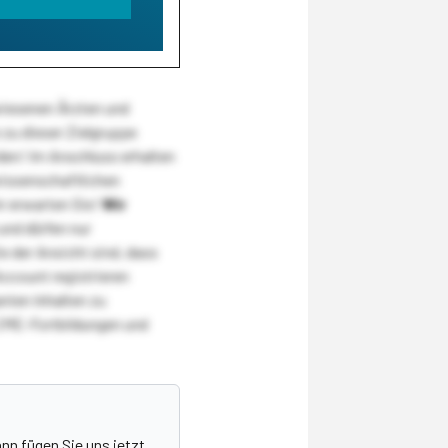
wiesenen Ärzten und
zu dieser Zielgruppe
den! Im Anschluss erhalten
wissenschaftlichen
r erwarten Sie!
Wir
und dürfen nur
 der Ansicht sind, dass
Account registrieren
nten Inhalten zu
CME-Fortbildungen und
nn fügen Sie uns jetzt