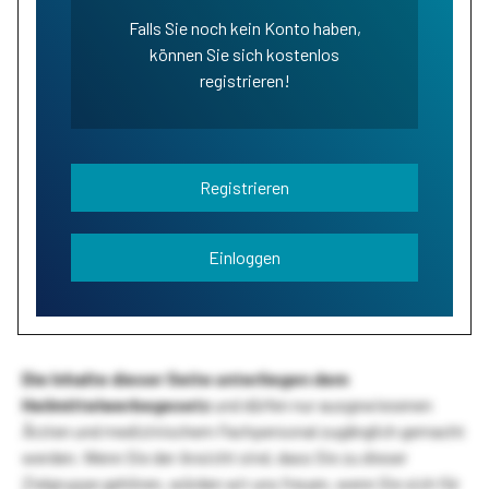
Falls Sie noch kein Konto haben,
können Sie sich kostenlos
registrieren!
Registrieren
Einloggen
Die Inhalte dieser Seite unterliegen dem
Heilmittelwerbegesetz
und dürfen nur ausgewiesenen
Ärzten und medizinischem Fachpersonal zugänglich gemacht
werden. Wenn Sie der Ansicht sind, dass Sie zu dieser
Zielgruppe gehören, würden wir uns freuen, wenn Sie sich für