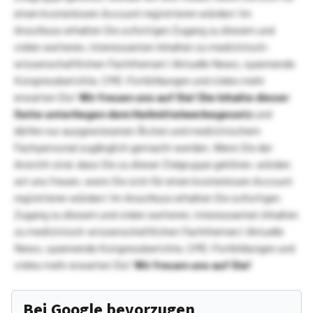
einen kostenlosen Account registrieren würden! Im
Anschluss erhalten Sie sofortigen Zugang zu diesem und
vielen weiteren, interessanten Inhalten zu medizinisch-
wissenschaftlichen Fachthemen! Aktuelle News, spannende
Kongressberichte, CME-Fortbildungen und vieles mehr
erwarten Sie!
Wir freuen uns auf Sie!
Die Inhalte dieser
Seite unterliegen dem Heilmittelwerbegesetz
und
dürfen nur ausgewiesenen Ärzten und medizinischem
Fachpersonal zugänglich gemacht werden. Wenn Sie der
Ansicht sind, dass Sie zu dieser Zielgruppe gehören, würden
wir uns freuen, wenn Sie sich für einen kostenlosen Account
registrieren würden! Im Anschluss erhalten Sie sofortigen
Zugang zu diesem und vielen weiteren, interessanten Inhalten
zu medizinisch-wissenschaftlichen Fachthemen! Aktuelle
News, spannende Kongressberichte, CME-Fortbildungen und
vieles mehr erwarten Sie!
Wir freuen uns auf Sie!
Bei Google bevorzugen