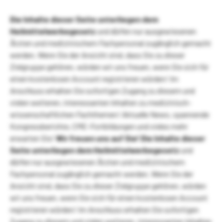
Die Inhalte dieser Seite unterliegen dem
Heilmittelwerbegesetz
und dürfen nur ausgewiesenen
Ärzten und medizinischem Fachpersonal zugänglich gemacht
werden. Wenn Sie der Ansicht sind, dass Sie zu dieser
Zielgruppe gehören, würden wir uns freuen, wenn Sie sich für
einen kostenlosen Account registrieren würden! Im
Anschluss erhalten Sie sofortigen Zugang zu diesem und
vielen weiteren, interessanten Inhalten zu medizinisch-
wissenschaftlichen Fachthemen! Aktuelle News, spannende
Kongressberichte, CME-Fortbildungen und vieles mehr
erwarten Sie!
Wir freuen uns auf Sie!
Die Inhalte dieser
Seite unterliegen dem Heilmittelwerbegesetz
und
dürfen nur ausgewiesenen Ärzten und medizinischem
Fachpersonal zugänglich gemacht werden. Wenn Sie der
Ansicht sind, dass Sie zu dieser Zielgruppe gehören, würden
wir uns freuen, wenn Sie sich für einen kostenlosen Account
registrieren würden! Im Anschluss erhalten Sie sofortigen
Zugang zu diesem und vielen weiteren, interessanten Inhalten