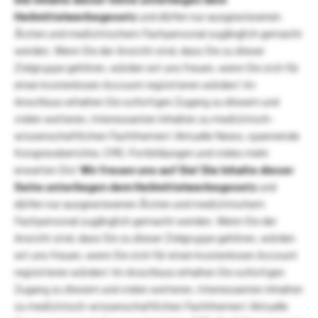
Heilmittelwerbegesetz
und dürfen nur ausgewiesenen
Ärzten und medizinischem Fachpersonal zugänglich gemacht
werden. Wenn Sie der Ansicht sind, dass Sie zu dieser
Zielgruppe gehören, würden wir uns freuen, wenn Sie sich für
einen kostenlosen Account registrieren würden! Im
Anschluss erhalten Sie sofortigen Zugang zu diesem und
vielen weiteren, interessanten Inhalten zu medizinisch-
wissenschaftlichen Fachthemen! Aktuelle News, spannende
Kongressberichte, CME-Fortbildungen und vieles mehr
erwarten Sie!
Wir freuen uns auf Sie!
Die Inhalte dieser
Seite unterliegen dem Heilmittelwerbegesetz
und
dürfen nur ausgewiesenen Ärzten und medizinischem
Fachpersonal zugänglich gemacht werden. Wenn Sie der
Ansicht sind, dass Sie zu dieser Zielgruppe gehören, würden
wir uns freuen, wenn Sie sich für einen kostenlosen Account
registrieren würden! Im Anschluss erhalten Sie sofortigen
Zugang zu diesem und vielen weiteren, interessanten Inhalten
zu medizinisch-wissenschaftlichen Fachthemen! Aktuelle